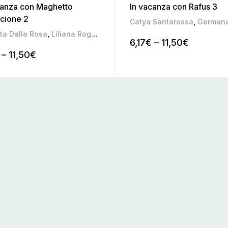
canza con Maghetto
In vacanza con Rafus 3
ccione 2
Catya Santarossa
,
Germana T
 Pozza
ta Dalla Rosa
,
Liliana Roggia
,
Mariateresa Pozza
6,17
€
–
11,50
€
–
11,50
€