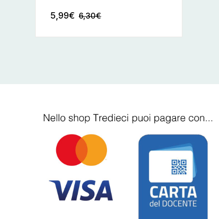
5,99
€
6,30
€