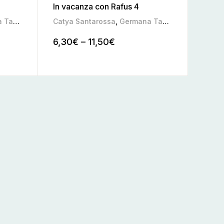
In vacanza con Rafus 4
aboga
,
Pamela Soldati
Catya Santarossa
,
Germana Taboga
,
Pamela Sol
6,30
€
–
11,50
€