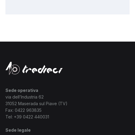
Sede operativa
via dell’Industria 62
31052 Maserada sul Piave (TV)
Fax: 0422 963835
Tel:
+39 0422 440031
Sede legale