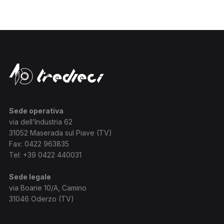
Sede operativa
via dell’Industria 62
31052 Maserada sul Piave (TV)
Fax: 0422 963835
Tel:
+39 0422 440031
Sede legale
via Boarie 10/A, Camino
31046 Oderzo (TV)