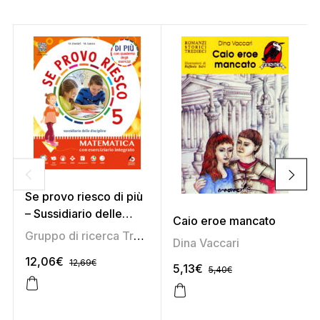
Se provo riesco di più
– Sussidiario delle
Caio eroe mancato
discipline 5 (area
Gruppo di ricerca Tredieci
,
Marirosa Daniel
,
Marisa Sa
Dina Vaccari
scientifica)
12,06
€
12,69
€
5,13
€
5,40
€