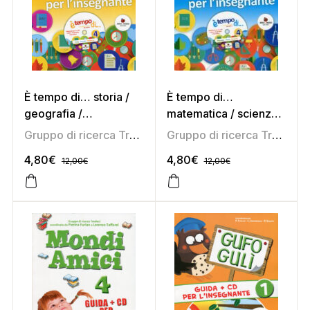
È tempo di… storia /
È tempo di…
geografia /
matematica / scienze /
cittadinanza 4 – Guida
informatica 4 – Guida
Gruppo di ricerca Tredieci
Gruppo di ricerca Tredieci
per l’insegnante
per l’insegnante
4,80
€
4,80
€
12,00
€
12,00
€