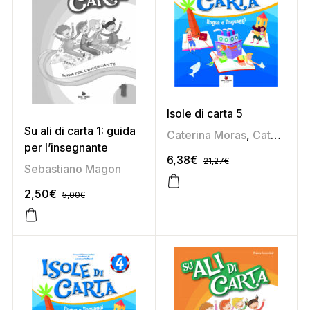
Isole di carta 5
Su ali di carta 1: guida
Caterina Moras
,
Catya Santarossa
per l’insegnante
6,38
€
21,27
€
Sebastiano Magon
2,50
€
5,00
€