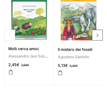
Molli cerca amici
Il mistero dei fossili
Alessandra Jesi Soligoni
Agostino Santolin
2,45
€
5,13
€
2,58
€
5,40
€