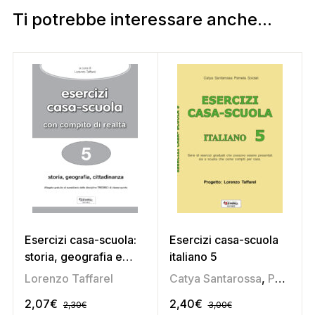
Ti potrebbe interessare anche...
Esercizi casa-scuola:
Esercizi casa-scuola
storia, geografia e
italiano 5
cittadinanza 5
Lorenzo Taffarel
Catya Santarossa
,
Pamela Soldati
2,07
€
2,40
€
2,30
€
3,00
€