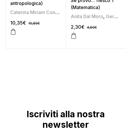
Se provo… riesco 1
antropologica)
(Matematica)
Caterina Miriam Conca
,
Elena Uboldi
,
Nicoletta Cioni
,
V
Anita Dal Moro
,
Germana Taboga
10,35
€
10,89
€
2,30
€
4,60
€
Iscriviti alla nostra
newsletter