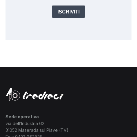
ISCRIVITI
Sede operativa
via dell’Industria 62
31052 Maserada sul Piave (TV)
Fax: 0422 963835