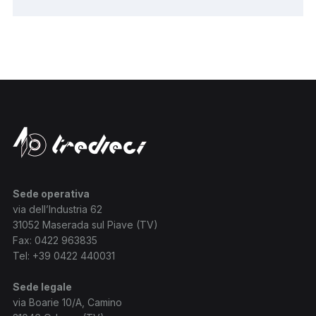
Sede operativa
via dell’Industria 62
31052 Maserada sul Piave (TV)
Fax: 0422 963835
Tel:
+39 0422 440031
Sede legale
via Boarie 10/A, Camino