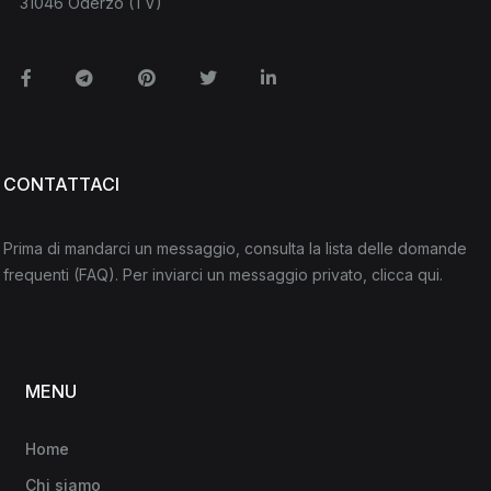
31046 Oderzo (TV)
Facebook
Telegram
Pinterest
Twitter
Linkedin
CONTATTACI
Prima di mandarci un messaggio, consulta la lista delle domande
frequenti
(FAQ)
. Per inviarci un messaggio privato,
clicca qui
.
MENU
Home
Chi siamo