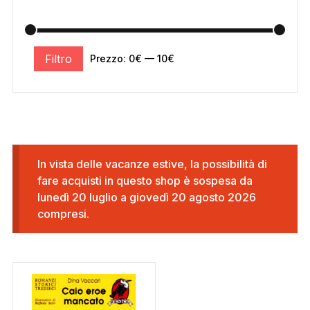
Filtro
Prezzo:
0€
—
10€
In vista delle vacanze estive, la possibilità di
fare acquisti in questo shop è sospesa da
lunedì 20 luglio a giovedì 20 agosto 2026
compresi.