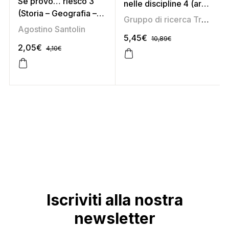
Se provo… riesco 3
nelle discipline 4 (area
(Storia – Geografia –
antropologica)
Gruppo di ricerca Tredieci
Studi sociali –
Agostino Santolin
Educazione stradale)
5,45
€
10,89
€
2,05
€
4,10
€
Iscriviti alla nostra
newsletter