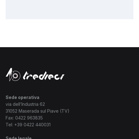
Sede operativa
via dell’Industria 62
31052 Maserada sul Piave (TV)
Fax: 0422 963835
Tel:
+39 0422 440031
Sede legale