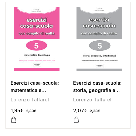
Esercizi casa-scuola:
Esercizi casa-scuola:
matematica e
storia, geografia e
tecnologia 5
cittadinanza 5
Lorenzo Taffarel
Lorenzo Taffarel
1,95
€
2,07
€
2,30
€
2,30
€