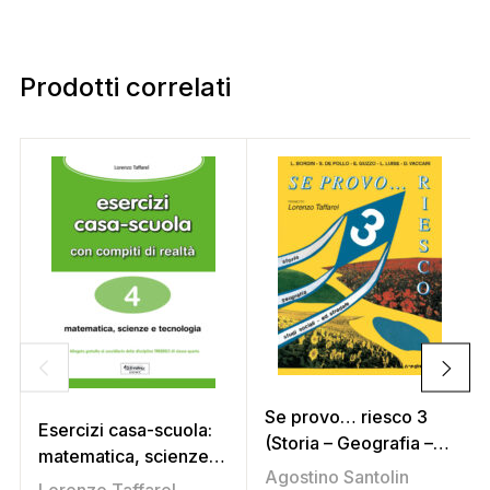
Prodotti correlati
Se provo… riesco 3
Esercizi casa-scuola:
(Storia – Geografia –
matematica, scienze e
Studi sociali –
Agostino Santolin
tecnologia 4