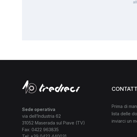
al
CONTATT
Prima di man
Sede operativa
lista delle 
via dell’Industria 62
inviarci un 
31052 Maserada sul Piave (TV)
Fax: 0422 963835
Tel:
+39 0422 440031