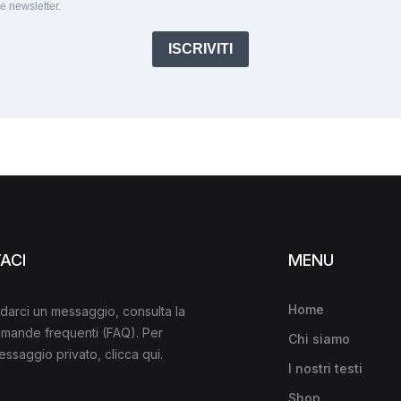
le newsletter.
ISCRIVITI
ACI
MENU
Home
darci un messaggio, consulta la
domande frequenti
(FAQ)
. Per
Chi siamo
messaggio privato,
clicca qui
.
I nostri testi
Shop