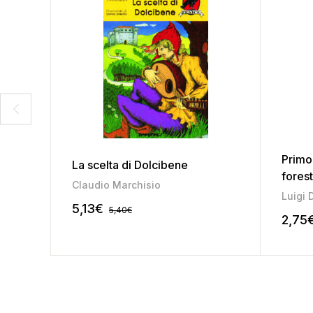
Primo 
La scelta di Dolcibene
fores
Claudio Marchisio
Luigi 
5,13
€
5,40
€
2,75