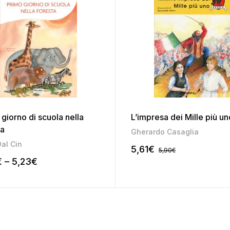
giorno di scuola nella
L’impresa dei Mille più un
ta
Gherardo Casaglia
Dal Cin
5,61
€
5,90
€
€
–
5,23
€