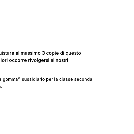
quistare al massimo
3
copie di questo
ori occorre rivolgersi ai nostri
a e gomma”, sussidiario per la classe seconda
.