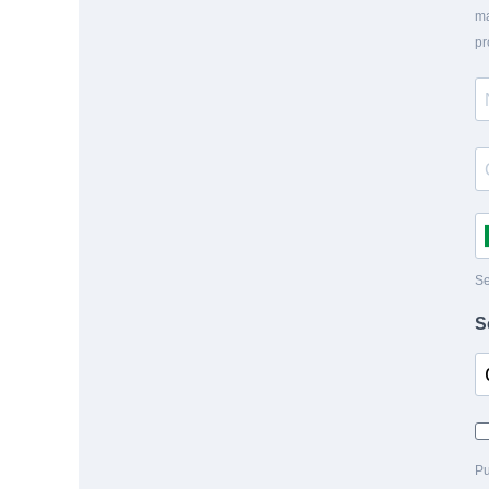
ma
pr
Se
S
Pu