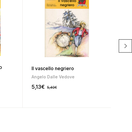
Studi
antro
o
Il vascello negriero
Cater
Angelo Dalle Vedove
10,3
5,13
€
5,40
€