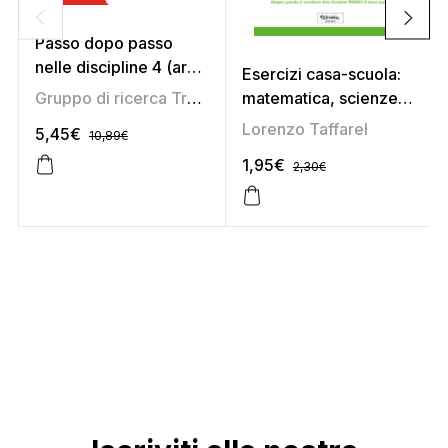
Passo dopo passo
nelle discipline 4 (area
Esercizi casa-scuola:
antropologica)
Gruppo di ricerca Tredieci
matematica, scienze e
tecnologia 4
Lorenzo Taffarel
5,45
€
10,89
€
1,95
€
2,30
€