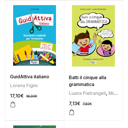
GuidAttiva italiano
Batti il cinque alla
grammatica
Lorena Figini
Luana Pietrangeli
,
Michela Giacò
17,10
€
18,00
€
7,13
€
7,50
€