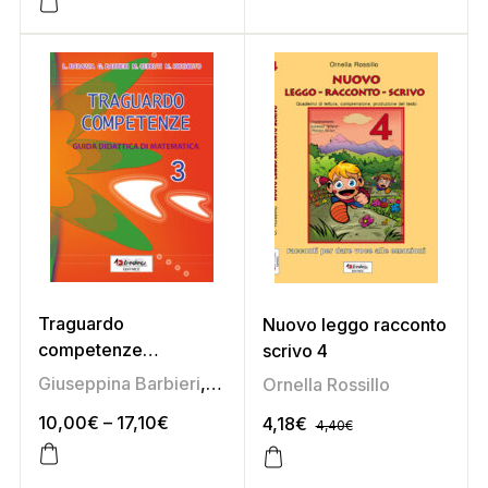
Traguardo
Nuovo leggo racconto
competenze
scrivo 4
matematica 3
Giuseppina Barbieri
,
Lina Barazza
,
Marina Cerruti
,
Mich
Ornella Rossillo
10,00
€
–
17,10
€
4,18
€
4,40
€