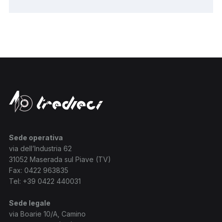
Sede operativa
via dell’Industria 62
31052 Maserada sul Piave (TV)
Fax: 0422 963835
Tel:
+39 0422 440031
Sede legale
via Boarie 10/A, Camino