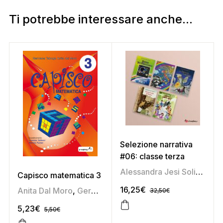
Ti potrebbe interessare anche...
Selezione narrativa
#06: classe terza
Alessandra Jesi Soligoni
,
A
Capisco matematica 3
16,25
€
Anita Dal Moro
,
Germana Taboga
32,50
€
5,23
€
5,50
€