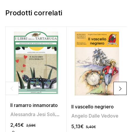
Prodotti correlati
Il ramarro innamorato
Il vascello negriero
Alessandra Jesi Soligoni
Angelo Dalle Vedove
2,45
€
2,58
€
5,13
€
5,40
€