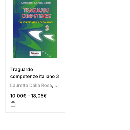
Traguardo
competenze italiano 3
Lauretta Dalla Rosa
,
Liliana Roggia
,
Mariateresa Pozza
10,00
€
–
18,05
€