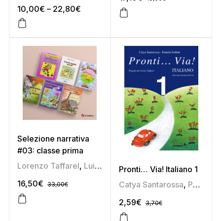
10,00
€
–
22,80
€
Selezione narrativa
#03: classe prima
Lorenzo Taffarel
,
Luigi Dal Cin
,
Marco Capretta
,
Meghi
Pronti… Via! Italiano 1
16,50
€
Catya Santarossa
,
Pamela Soldati
33,00
€
2,59
€
3,70
€