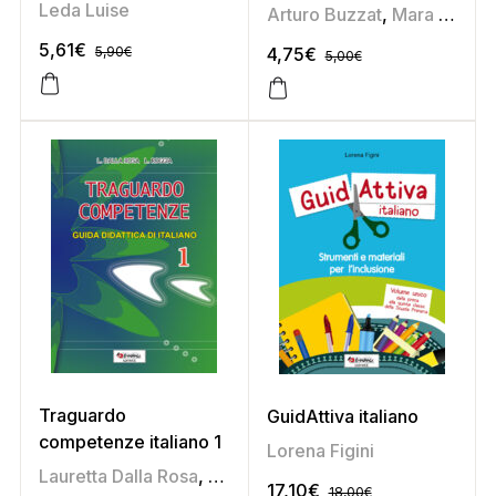
primaria
Leda Luise
Arturo Buzzat
,
Mara De Monte
5,61
€
5,90
€
4,75
€
5,00
€
Traguardo
GuidAttiva italiano
competenze italiano 1
Lorena Figini
Lauretta Dalla Rosa
,
Liliana Roggia
17,10
€
18,00
€