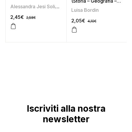
(Storia – Geografia –
Alessandra Jesi Soligoni
Studi sociali –
Luisa Bordin
Educazione stradale)
2,45
€
2,58
€
2,05
€
4,10
€
Iscriviti alla nostra
newsletter