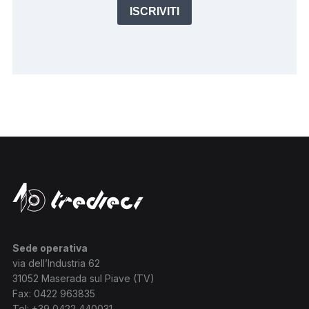
ISCRIVITI
Sede operativa
via dell’Industria 62
31052 Maserada sul Piave (TV)
Fax: 0422 963835
Tel:
+39 0422 440031