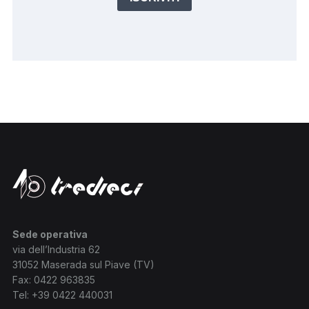
Sede operativa
via dell’Industria 62
31052 Maserada sul Piave (TV)
Fax: 0422 963835
Tel:
+39 0422 440031