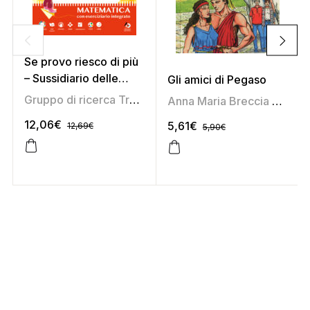
Se provo riesco di più
– Sussidiario delle
Gli amici di Pegaso
discipline 5 (area
Gruppo di ricerca Tredieci
,
Marirosa Daniel
,
Marisa Sa
Anna Maria Breccia Cipolat
scientifica)
12,06
€
5,61
€
12,69
€
5,90
€