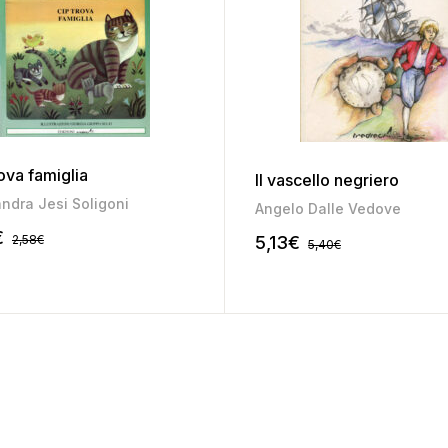
ova famiglia
Il vascello negriero
sa Sasso
ndra Jesi Soligoni
Angelo Dalle Vedove
€
2,58
€
5,13
€
5,40
€