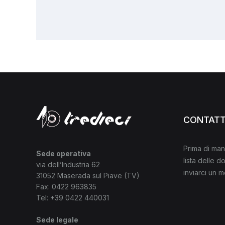
CONTATT
Prima di man
Sede operativa
lista delle 
via dell’Industria 62
inviarci un 
31052 Maserada sul Piave (TV)
Fax: 0422 963835
Tel:
+39 0422 440031
Sede legale