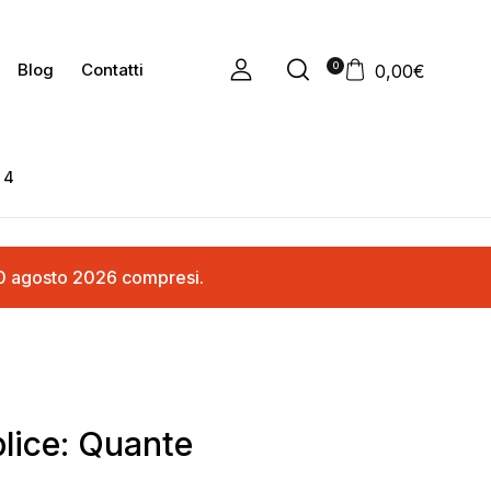
0
Blog
Contatti
0,00
€
 4
ì 20 agosto 2026 compresi.
plice: Quante