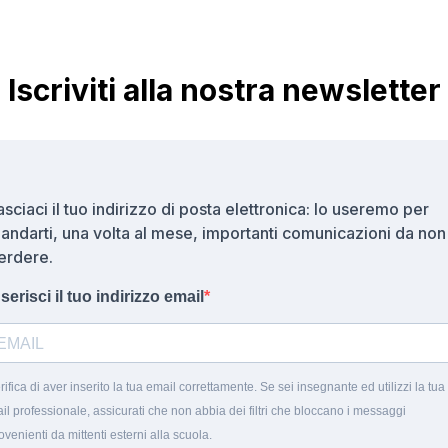
Iscriviti alla nostra newsletter
asciaci il tuo indirizzo di posta elettronica: lo useremo per
andarti, una volta al mese, importanti comunicazioni da non
erdere.
nserisci il tuo indirizzo email
rifica di aver inserito la tua email correttamente. Se sei insegnante ed utilizzi la tua
il professionale, assicurati che non abbia dei filtri che bloccano i messaggi
ovenienti da mittenti esterni alla scuola.