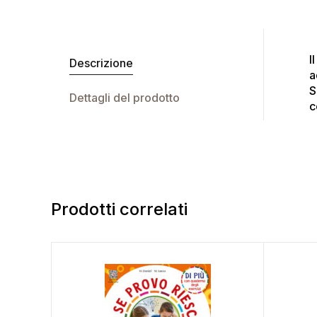
I
Descrizione
a
S
Dettagli del prodotto
c
Prodotti correlati