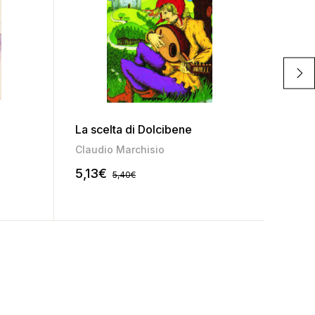
Se pr
La scelta di Dolcibene
(Mat
Claudio Marchisio
Anita
5,13
€
2,30
5,40
€