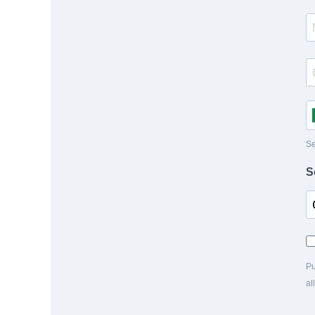
Se
S
Pu
al