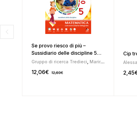
Se provo riesco di più –
Sussidiario delle discipline 5
Cip tr
(area scientifica)
Gruppo di ricerca Tredieci
,
Marirosa Daniel
,
Mari
Alessa
12,06
€
2,45
12,69
€