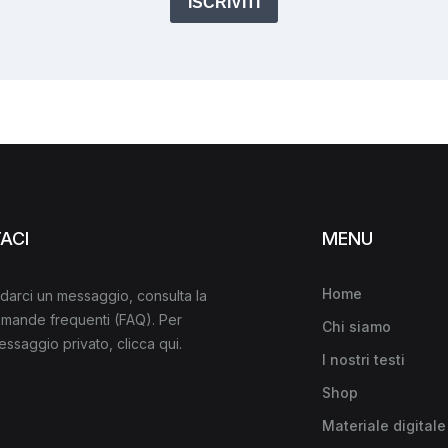
ISCRIVITI
ACI
MENU
Home
darci un messaggio, consulta la
domande frequenti
(FAQ)
. Per
Chi siamo
messaggio privato,
clicca qui
.
I nostri testi
Shop
Materiale digitale