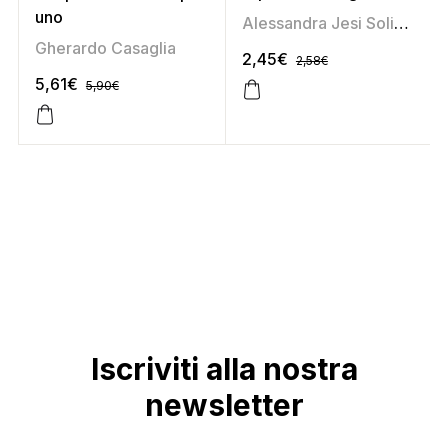
uno
Alessandra Jesi Soligoni
Gherardo Casaglia
2,45
€
2,58
€
5,61
€
5,90
€
Iscriviti alla nostra
newsletter