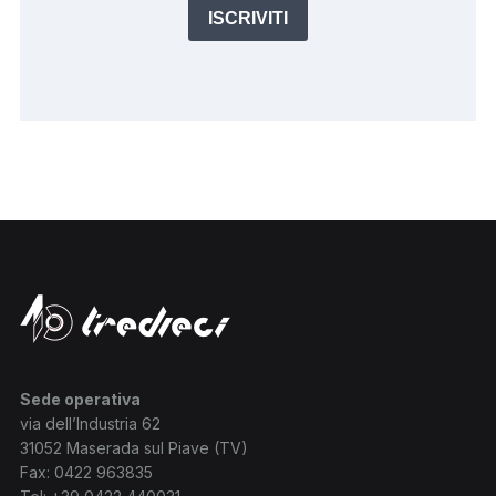
ISCRIVITI
Sede operativa
via dell’Industria 62
31052 Maserada sul Piave (TV)
Fax: 0422 963835