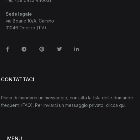
Tel:
+39 0422 440031
Sede legale
via Boarie 10/A, Camino
31046 Oderzo (TV)
Facebook
Telegram
Pinterest
Twitter
Linkedin
CONTATTACI
Prima di mandarci un messaggio, consulta la lista delle domande
frequenti
(FAQ)
. Per inviarci un messaggio privato,
clicca qui
.
MENU