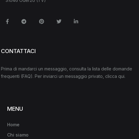
31046 Oderzo (TV)
Facebook
Telegram
Pinterest
Twitter
Linkedin
CONTATTACI
Prima di mandarci un messaggio, consulta la lista delle domande
frequenti
(FAQ)
. Per inviarci un messaggio privato,
clicca qui
.
MENU
Home
Chi siamo