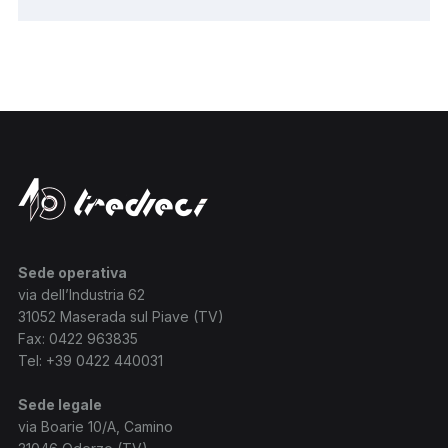
Sede operativa
via dell’Industria 62
31052 Maserada sul Piave (TV)
Fax: 0422 963835
Tel:
+39 0422 440031
Sede legale
via Boarie 10/A, Camino