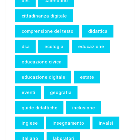
bes
calendario
cittadinanza digitale
comprensione del testo
didattica
dsa
ecologia
educazione
educazione civica
educazione digitale
estate
eventi
geografia
guide didattiche
inclusione
inglese
insegnamento
invalsi
italiano
laboratori