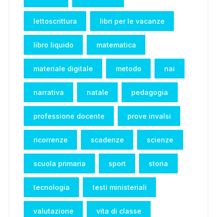
lettoscrittura
libri per le vacanze
libro liquido
matematica
materiale digitale
metodo
nai
narrativa
natale
pedagogia
professione docente
prove invalsi
ricorrenze
scadenze
scienze
scuola primaria
sport
storia
tecnologia
testi ministeriali
valutazione
vita di classe