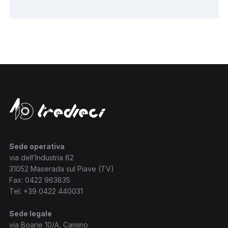
Sede operativa
via dell’Industria 62
31052 Maserada sul Piave (TV)
Fax: 0422 963835
Tel:
+39 0422 440031
Sede legale
via Boarie 10/A, Camino