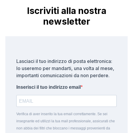
a
Iscriviti alla nostra
ti
newsletter
v
e
:
Lasciaci il tuo indirizzo di posta elettronica:
lo useremo per mandarti, una volta al mese,
importanti comunicazioni da non perdere.
Inserisci il tuo indirizzo email
Verifica di aver inserito la tua email correttamente. Se sei
insegnante ed utilizzi la tua mail professionale, assicurati che
non abbia dei filtri che bloccano i messaggi provenienti da