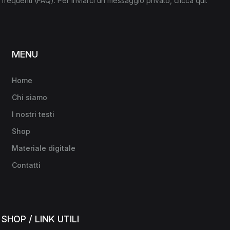
frequenti
(FAQ)
. Per inviarci un messaggio privato,
clicca qui
.
MENU
Home
Chi siamo
I nostri testi
Shop
Materiale digitale
Contatti
SHOP / LINK UTILI