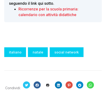
seguendo il link qui sotto.
Ricorrenze per la scuola primaria:
calendario con attività didattiche
Tags:
italiano
natale
social network
Condividi:
F
F
F
F
F
F
F
A
A
A
A
A
A
A
I
I
I
I
I
I
I
C
C
C
C
C
C
C
L
L
L
L
L
L
L
I
I
I
I
I
I
I