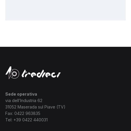
Sede operativa
via dell’Industria 62
31052 Maserada sul Piave (TV)
Fax: 0422 963835
Tel:
+39 0422 440031