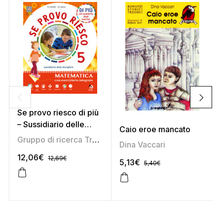
Se provo riesco di più
– Sussidiario delle
Caio eroe mancato
discipline 5 (area
Gruppo di ricerca Tredieci
,
Marirosa Daniel
,
Marisa Sa
Dina Vaccari
scientifica)
12,06
€
12,69
€
5,13
€
5,40
€