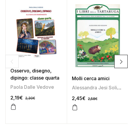
Osservo, disegno,
dipingo: classe quarta
Molli cerca amici
Paola Dalle Vedove
Alessandra Jesi Soligoni
2,19
€
2,45
€
2,30
€
2,58
€