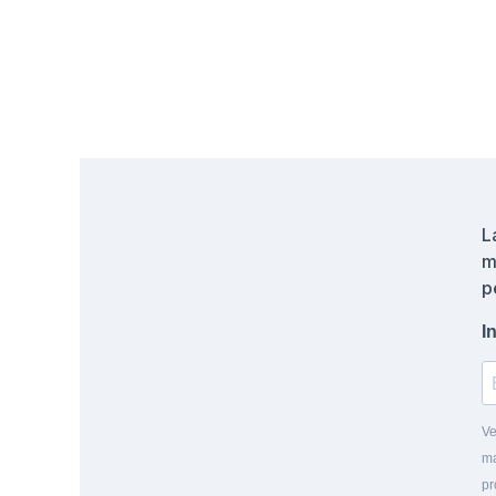
L
m
p
I
Ve
ma
pr