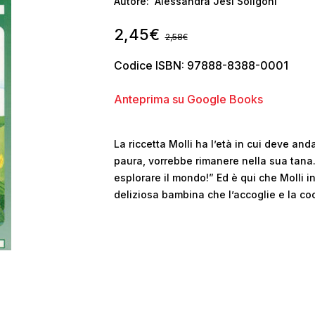
Autore:
Alessandra Jesi Soligoni
2,45
€
2,58
€
Codice ISBN: 97888-8388-0001
Anteprima su Google Books
La riccetta Molli ha l’età in cui deve and
paura, vorrebbe rimanere nella sua tana.
esplorare il mondo!” Ed è qui che Molli 
deliziosa bambina che l’accoglie e la co