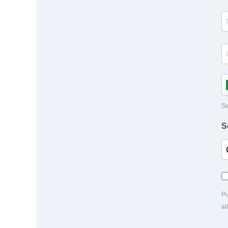
Se
S
Pu
al