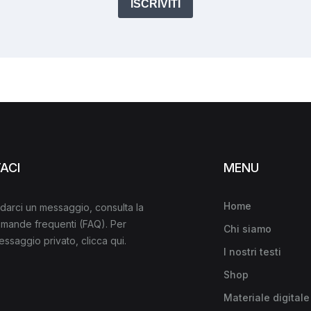
ISCRIVITI
ACI
MENU
Home
darci un messaggio, consulta la
domande frequenti
(FAQ)
. Per
Chi siamo
messaggio privato,
clicca qui
.
I nostri testi
Shop
Materiale digitale