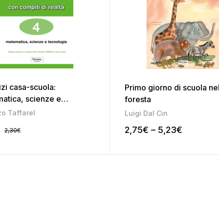
izi casa-scuola:
Primo giorno di scuola ne
atica, scienze e
foresta
logia 4
o Taffarel
Luigi Dal Cin
€
2,75
€
–
5,23
€
2,30
€