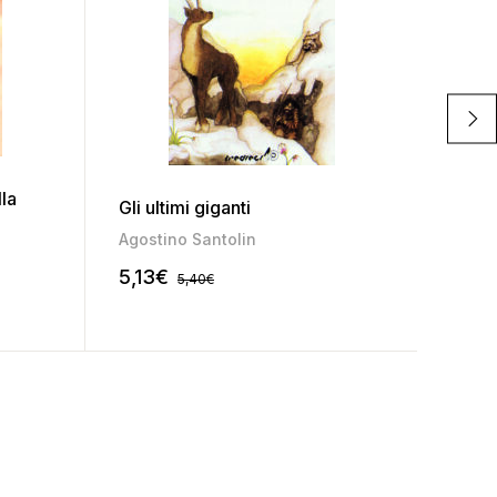
Se pr
Sussi
lla
Gli ultimi giganti
(area
Grupp
Agostino Santolin
12,0
5,13
€
5,40
€