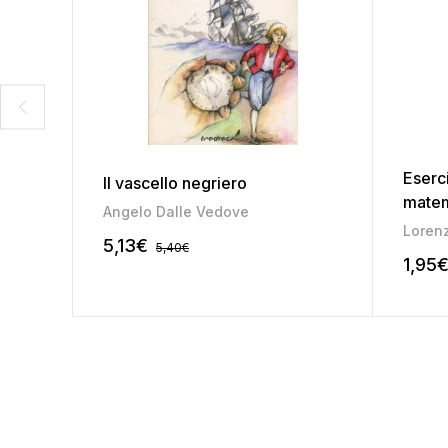
Eserc
Il vascello negriero
matem
Angelo Dalle Vedove
tecno
Lorenz
5,13
€
5,40
€
1,95