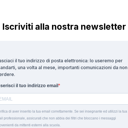
Iscriviti alla nostra newsletter
asciaci il tuo indirizzo di posta elettronica: lo useremo per
andarti, una volta al mese, importanti comunicazioni da non
erdere.
nserisci il tuo indirizzo email
rifica di aver inserito la tua email correttamente. Se sei insegnante ed utilizzi la tua
il professionale, assicurati che non abbia dei filtri che bloccano i messaggi
ovenienti da mittenti esterni alla scuola.