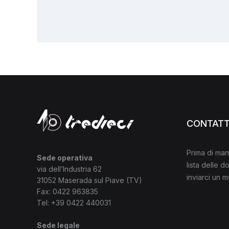
CONTATT
Prima di man
Sede operativa
lista delle 
via dell’Industria 62
inviarci un 
31052 Maserada sul Piave (TV)
Fax: 0422 963835
Tel:
+39 0422 440031
Sede legale