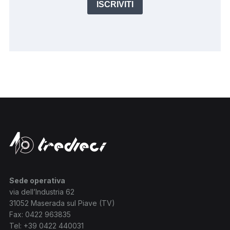
ISCRIVITI
Sede operativa
via dell’Industria 62
31052 Maserada sul Piave (TV)
Fax: 0422 963835
Tel:
+39 0422 440031