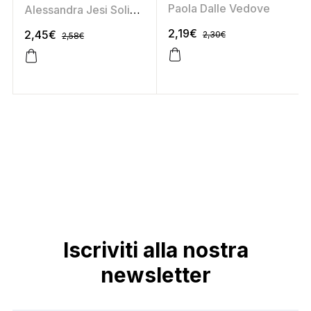
Paola Dalle Vedove
Alessandra Jesi Soligoni
2,19
€
2,45
€
2,30
€
2,58
€
Iscriviti alla nostra
newsletter