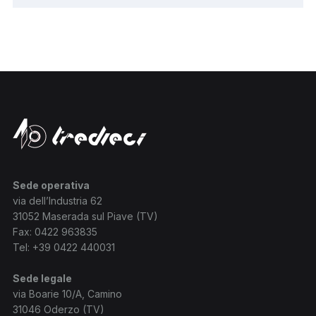
Sede operativa
via dell’Industria 62
31052 Maserada sul Piave (TV)
Fax: 0422 963835
Tel:
+39 0422 440031
Sede legale
via Boarie 10/A, Camino
31046 Oderzo (TV)