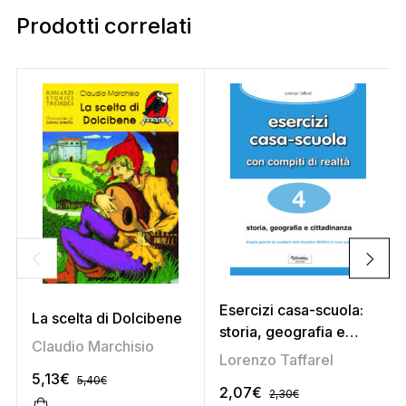
Prodotti correlati
Esercizi casa-scuola:
La scelta di Dolcibene
storia, geografia e
Claudio Marchisio
cittadinanza 4
Lorenzo Taffarel
5,13
€
5,40
€
2,07
€
2,30
€