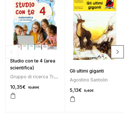
Studio con te 4 (area
scientifica)
Gli ultimi giganti
Gruppo di ricerca Tredieci
,
Marirosa Daniel
,
Marisa Sa
Agostino Santolin
10,35
€
10,89
€
5,13
€
5,40
€