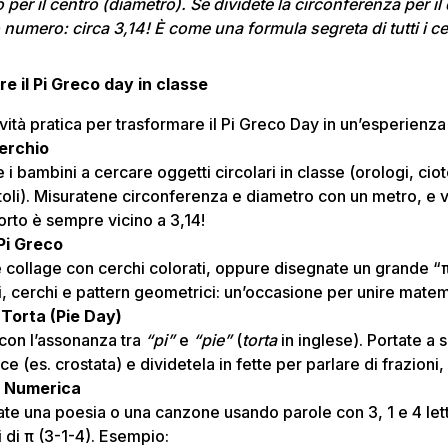
 per il centro (diametro). Se dividete la circonferenza per il
numero: circa 3,14! È come una formula segreta di tutti i c
re il Pi Greco day in classe
vità pratica per trasformare il Pi Greco Day in un’esperienza
erchio
e i bambini a cercare oggetti circolari in classe (orologi, ciot
toli). Misuratene circonferenza e diametro con un metro, e 
porto è sempre vicino a 3,14!
 Pi Greco
 collage con cerchi colorati, oppure disegnate un grande “
, cerchi e pattern geometrici: un’occasione per unire matem
 Torta (Pie Day)
con l’assonanza tra
“pi”
e
“pie”
(
torta
in inglese). Portate a 
ce (es. crostata) e dividetela in fette per parlare di frazioni
a Numerica
ate una poesia o una canzone usando parole con 3, 1 e 4 let
 di π (3-1-4). Esempio: