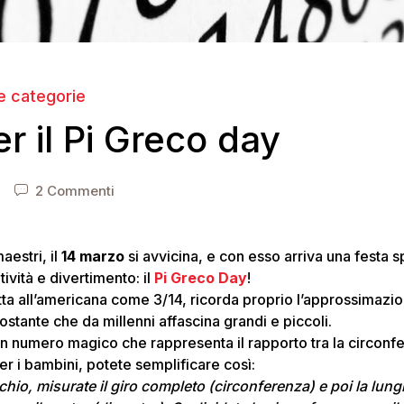
le categorie
r il Pi Greco day
2 Commenti
estri, il
14 marzo
si avvicina, e con esso arriva una festa 
ività e divertimento: il
Pi Greco Day
!
tta all’americana come 3/14, ricorda proprio l’approssimazi
ostante che da millenni affascina grandi e piccoli.
 un numero magico che rappresenta il rapporto tra la circonf
Per i bambini, potete semplificare così:
hio, misurate il giro completo (circonferenza) e poi la lu