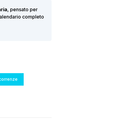
aria
, pensato per
calendario completo
icorrenze