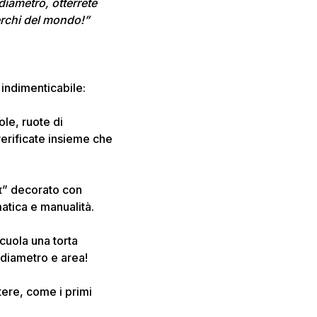
 diametro, otterrete
erchi del mondo!”
 indimenticabile:
ole, ruote di
verificate insieme che
π” decorato con
atica e manualità.
scuola una torta
, diametro e area!
tere, come i primi