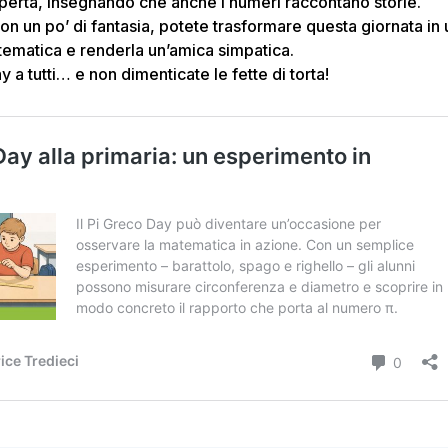
coperta, insegnando che anche i numeri raccontano storie.
con un po’ di fantasia, potete trasformare questa giornata in
tematica e renderla un’amica simpatica.
 a tutti… e non dimenticate le fette di torta!