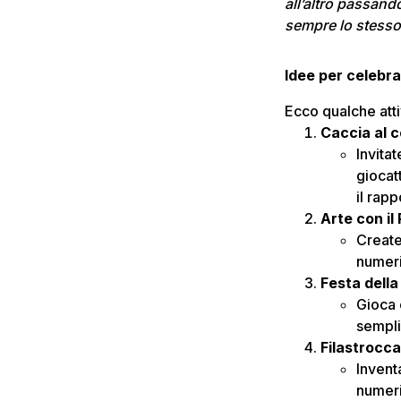
all’altro passando
sempre lo stesso 
Idee per celebra
Ecco qualche atti
Caccia al c
Invitat
giocat
il rap
Arte con il
Create
numeri
Festa della
Gioca 
sempli
Filastrocc
Invent
numeri