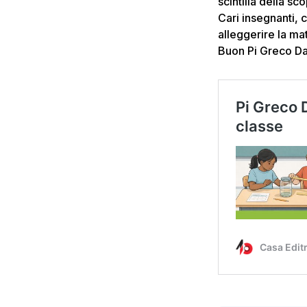
scintilla della s
Cari insegnanti, 
alleggerire la ma
Buon Pi Greco Day