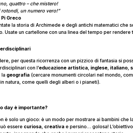
uno, quattro – che mistero!
 rotondi, un numero vero!”
i Pi Greco
tate la storia di Archimede e degli antichi matematici che 
. Usate un cartellone con una linea del tempo per rendere tu
erdisciplinari
re, per questa ricorrenza con un pizzico di fantasia si po
disciplinari con l’
educazione artistica
,
inglese
,
italiano
,
s
o la
geografia
(cercare monumenti circolari nel mondo, come
 in natura, come quelli degli alberi o i pianeti).
co day è importante?
on è solo un gioco: è un modo per mostrare ai bambini che 
può essere
curiosa
,
creativa
e persino… golosa! L’obiettivo