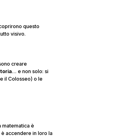
scoprirono questo
tto visivo.
ssono creare
toria
… e non solo: si
 il Colosseo) o le
la matematica è
 è accendere in loro la