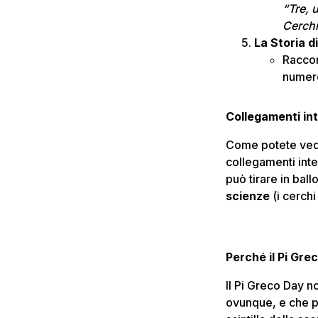
“Tre, 
Cerchi
La Storia d
Raccon
numero
Collegamenti int
Come potete vede
collegamenti inter
può tirare in ball
scienze
(i cerchi
Perché il Pi Gre
Il Pi Greco Day n
ovunque, e che 