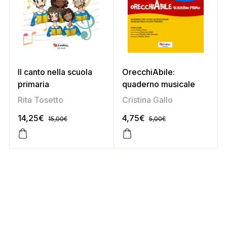
Il canto nella scuola
OrecchiAbile:
primaria
quaderno musicale
Rita Tosetto
Cristina Gallo
14,25
€
4,75
€
15,00
€
5,00
€