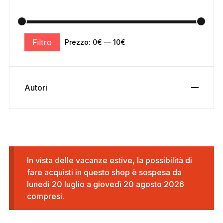
Filtro
Prezzo:
0€
—
10€
Autori
In vista delle vacanze estive, la possibilità di
fare acquisti in questo shop è sospesa da
lunedì 20 luglio a giovedì 20 agosto 2026
compresi.