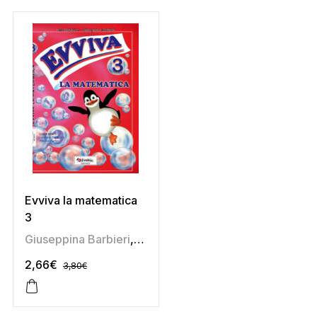
Evviva la matematica
3
Giuseppina Barbieri
,
Lina Barazza
2,66
€
3,80
€