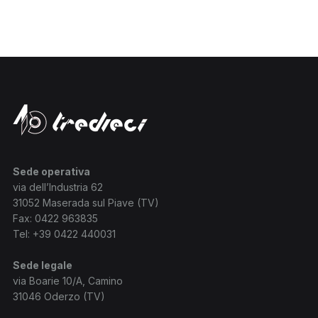
Sede operativa
via dell’Industria 62
31052 Maserada sul Piave (TV)
Fax: 0422 963835
Tel:
+39 0422 440031
Sede legale
via Boarie 10/A, Camino
31046 Oderzo (TV)