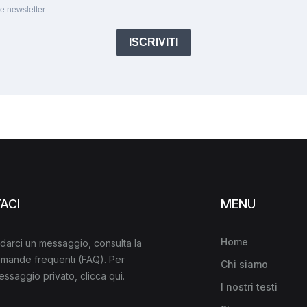
le newsletter.
ISCRIVITI
ACI
MENU
Home
darci un messaggio, consulta la
domande frequenti
(FAQ)
. Per
Chi siamo
messaggio privato,
clicca qui
.
I nostri testi