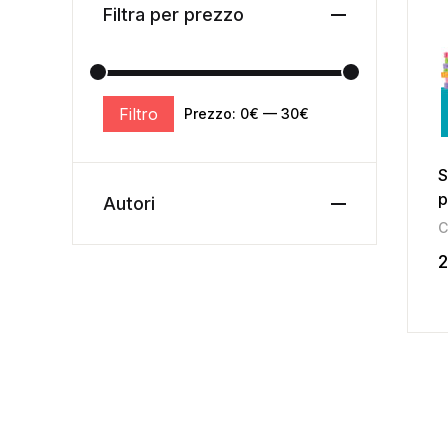
Filtra per prezzo
Filtro
Prezzo:
0€
—
30€
S
p
Autori
l
C
2