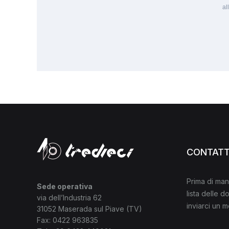
al
CONTATT
Prima di man
Sede operativa
lista delle 
via dell’Industria 62
inviarci un 
31052 Maserada sul Piave (TV)
Fax: 0422 963835