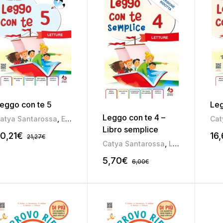
eggo con te 5
Leg
Leggo con te 4 –
atya Santarossa
,
Elena Soldan
,
Elena Uboldi
,
Lorenzo Taffarel
Cat
,
Libro semplice
0,21
€
16
21,27
€
Catya Santarossa
,
Lorenzo Taffarel
5,70
€
6,00
€