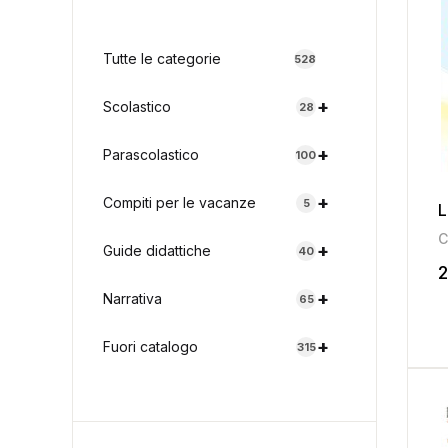
Tutte le categorie
528
+
Scolastico
28
+
Parascolastico
100
+
Compiti per le vacanze
5
L
C
+
Guide didattiche
40
2
+
Narrativa
65
+
Fuori catalogo
315