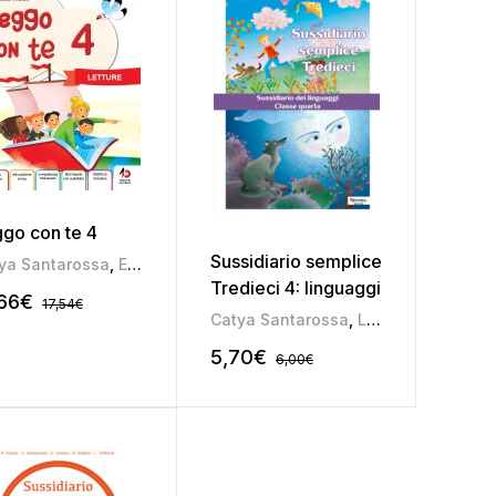
go con te 4
Sussidiario semplice
ya Santarossa
Pamela Soldati
,
,
Elena Soldan
Paola Dalle Vedove
,
Elena Uboldi
,
Pierina Furlan
,
Lorenzo Taffarel
,
Pa
Tredieci 4: linguaggi
,66
€
17,54
€
,
Pamela Soldati
,
Paola Dalle Vedove
Catya Santarossa
,
Pierina Furlan
,
Lorenzo Taffarel
,
5,70
€
6,00
€