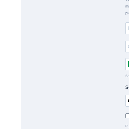
ma
pr
Se
S
Pu