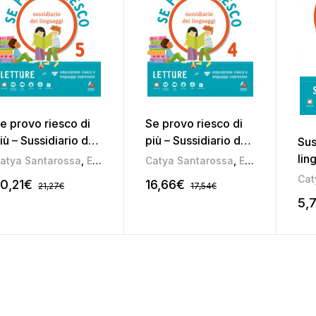
e provo riesco di
Se provo riesco di
iù – Sussidiario dei
più – Sussidiario dei
Sus
inguaggi 5
linguaggi 4
lin
atya Santarossa
,
Elena Soldan
Catya Santarossa
,
Lorenzo Taffarel
,
Elena Soldan
,
Pamela Soldat
,
L
Se 
Cat
0,21
€
16,66
€
21,27
€
17,54
€
5,