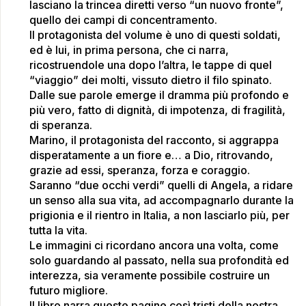
lasciano la trincea diretti verso “un nuovo fronte”,
quello dei campi di concentramento.
Il protagonista del volume è uno di questi soldati,
ed è lui, in prima persona, che ci narra,
ricostruendole una dopo l’altra, le tappe di quel
“viaggio” dei molti, vissuto dietro il filo spinato.
Dalle sue parole emerge il dramma più profondo e
più vero, fatto di dignità, di impotenza, di fragilità,
di speranza.
Marino, il protagonista del racconto, si aggrappa
disperatamente a un fiore e… a Dio, ritrovando,
grazie ad essi, speranza, forza e coraggio.
Saranno “due occhi verdi” quelli di Angela, a ridare
un senso alla sua vita, ad accompagnarlo durante la
prigionia e il rientro in Italia, a non lasciarlo più, per
tutta la vita.
Le immagini ci ricordano ancora una volta, come
solo guardando al passato, nella sua profondità ed
interezza, sia veramente possibile costruire un
futuro migliore.
Il libro narra queste pagine così tristi della nostra