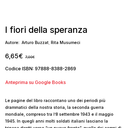
I fiori della speranza
Autore:
Arturo Buzzat
,
Rita Musumeci
6,65
€
7,00
€
Codice ISBN: 97888-8388-2869
Anteprima su Google Books
Le pagine del libro raccontano uno dei periodi più
drammatici della nostra storia, la seconda guerra
mondiale, compreso tra l’8 settembre 1943 e il maggio
1945. In quegli anni molti soldati italiani lasciano la
trincea diretti verso “un nuovo fronte”, quello dei campi di