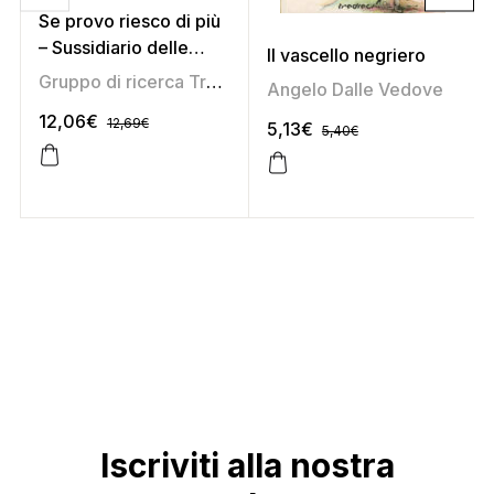
Se provo riesco di più
– Sussidiario delle
Il vascello negriero
discipline 5 (area
Gruppo di ricerca Tredieci
,
Marirosa Daniel
,
Marisa Sa
Angelo Dalle Vedove
scientifica)
12,06
€
12,69
€
5,13
€
5,40
€
Iscriviti alla nostra