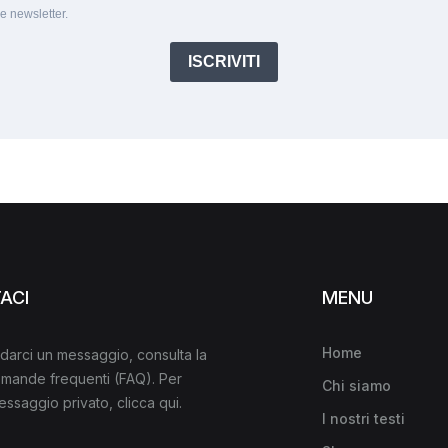
le newsletter.
ISCRIVITI
ACI
MENU
Home
darci un messaggio, consulta la
domande frequenti
(FAQ)
. Per
Chi siamo
messaggio privato,
clicca qui
.
I nostri testi