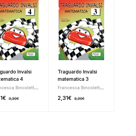
guardo Invalsi
Traguardo Invalsi
ematica 4
matematica 3
 Consorti
,
Morena Girardi
Francesca Bincoletto
,
Maria Luisa Consorti
,
Morena Girardi
Francesca Bincoletto
,
Maria Luisa Co
1
€
2,31
€
3,30
€
3,30
€