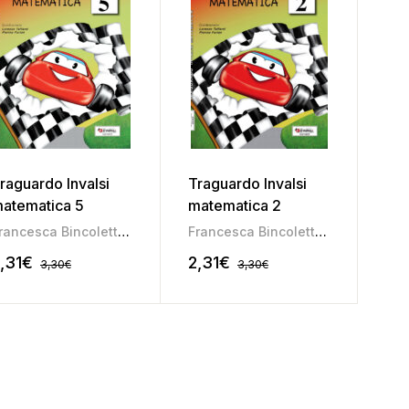
raguardo Invalsi
Traguardo Invalsi
atematica 5
matematica 2
Francesca Bincoletto
,
Maria Luisa Consorti
,
Morena Girardi
Francesca Bincoletto
,
Maria Luisa
,31
€
2,31
€
3,30
€
3,30
€