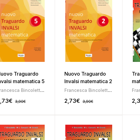
uovo Traguardo
Nuovo Traguardo
Tra
nvalsi matematica 5
Invalsi matematica 2
mat
Francesca Bincoletto
,
Maria Luisa Consorti
,
Morena Girardi
Francesca Bincoletto
,
Maria Luisa
,73
€
2,73
€
2,3
3,90
€
3,90
€