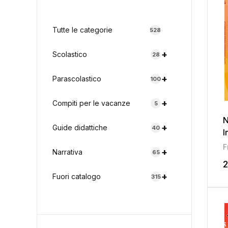
Tutte le categorie
528
+
Scolastico
28
+
Parascolastico
100
+
Compiti per le vacanze
5
N
+
Guide didattiche
40
I
+
Narrativa
65
2
+
Fuori catalogo
315