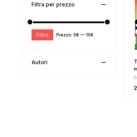
Filtra per prezzo
Filtro
Prezzo:
0€
—
10€
T
Autori
m
2