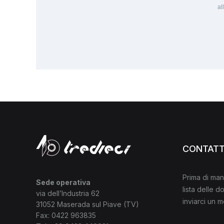
al
CONTATT
Prima di man
Sede operativa
lista delle 
via dell’Industria 62
inviarci un 
31052 Maserada sul Piave (TV)
Fax: 0422 963835