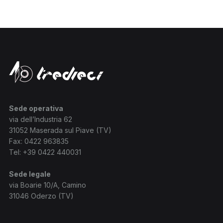
Sede operativa
via dell’Industria 62
31052 Maserada sul Piave (TV)
Fax: 0422 963835
Tel:
+39 0422 440031
Sede legale
via Boarie 10/A, Camino
31046 Oderzo (TV)