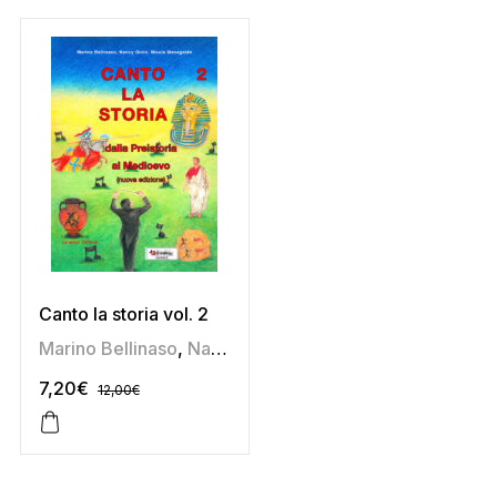
Canto la storia vol. 2
Marino Bellinaso
,
Nancy Giolo
,
Nicola Menegaldo
7,20
€
12,00
€