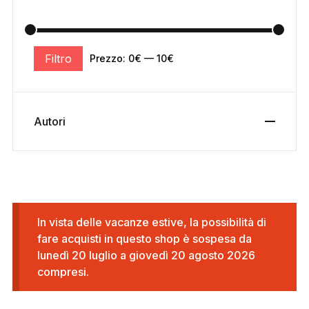
Filtro
Prezzo:
0€
—
10€
Autori
In vista delle vacanze estive, la possibilità di
fare acquisti in questo shop è sospesa da
lunedì 20 luglio a giovedì 20 agosto 2026
compresi.