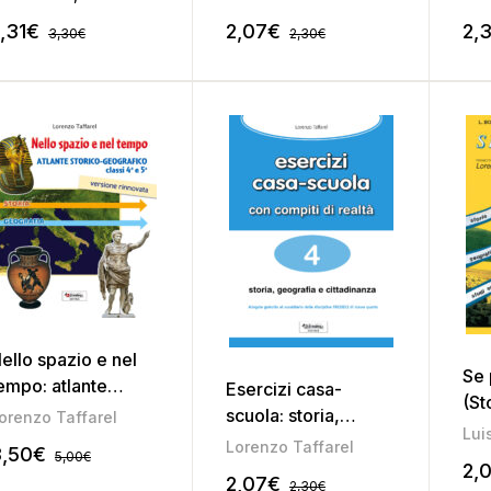
onvivenza civile 2
cittadinanza 5
con
,31
€
2,07
€
2,3
3,30
€
2,30
€
ello spazio e nel
Se 
empo: atlante
Esercizi casa-
(St
torico-geografico
scuola: storia,
orenzo Taffarel
Stu
Lui
fuori catalogo)
geografia e
Lorenzo Taffarel
,50
€
Ed
5,00
€
cittadinanza 4
2,
str
2,07
€
2,30
€