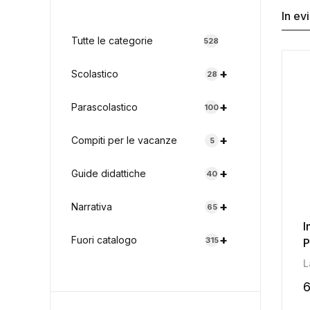
In ev
Tutte le categorie
528
+
Scolastico
28
+
Parascolastico
100
+
Compiti per le vacanze
5
+
Guide didattiche
40
+
Narrativa
65
I
+
Fuori catalogo
315
P
L
6