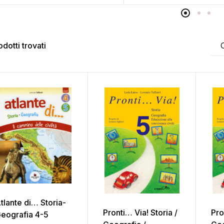
odotti trovati
tlante di… Storia-
Pronti… Via! Storia /
Pro
eografia 4-5