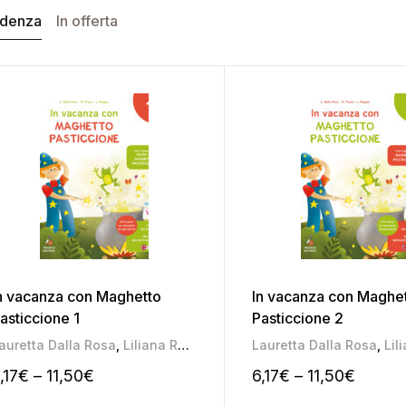
idenza
In offerta
n vacanza con Maghetto
In vacanza con Maghe
asticcione 1
Pasticcione 2
auretta Dalla Rosa
,
Liliana Roggia
,
Mariateresa Pozza
Lauretta Dalla Rosa
,
Lilia
,17
€
–
11,50
€
6,17
€
–
11,50
€