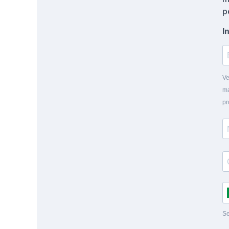
p
I
Ve
ma
pr
Se