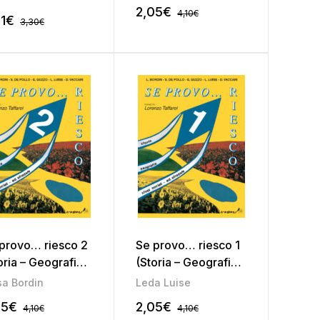
Educazione
vivenza civile 1
2,05
€
4,10
€
stradale)
1
€
3,30
€
provo… riesco 2
Se provo… riesco 1
oria – Geografia –
(Storia – Geografia –
di sociali –
Studi sociali –
sa Bordin
Leda Luise
ucazione
Educazione
05
€
2,05
€
4,10
€
4,10
€
adale)
stradale)