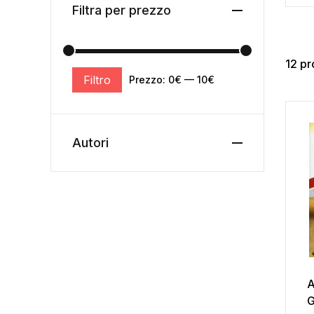
Filtra per prezzo
12 pr
Filtro
Prezzo:
0€
—
10€
Autori
A
G