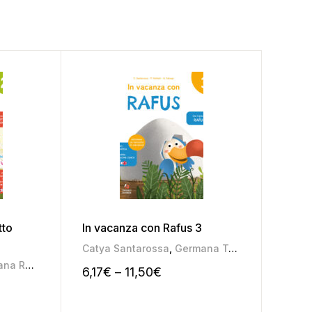
tto
In vacanza con Rafus 3
In va
Catya Santarossa
,
Germana Taboga
,
Pamela S
Catya
na Roggia
,
Mariateresa Pozza
6,17
€
–
11,50
€
6,30