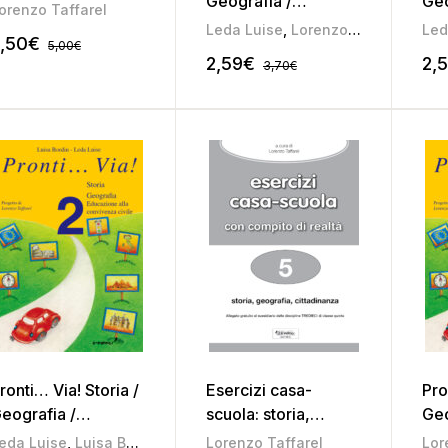
Geografia /
Geo
orenzo Taffarel
Educazione alla
Edu
Leda Luise
,
Lorenzo Taffarel
Led
,50
€
5,00
€
convivenza civile 5
con
2,59
€
2,
3,70
€
ronti… Via! Storia /
Esercizi casa-
Pro
eografia /
scuola: storia,
Geo
ducazione alla
geografia e
Edu
eda Luise
,
Luisa Bordin
Lorenzo Taffarel
Lor