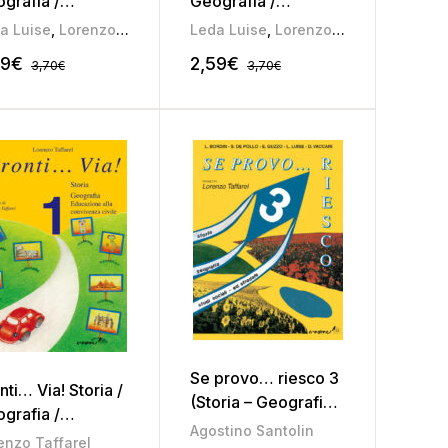
grafia /
Geografia /
cazione alla
Educazione alla
a Luise
,
Lorenzo Taffarel
Leda Luise
,
Lorenzo Taffarel
vivenza civile 4
convivenza civile 3
59
€
2,59
€
3,70
€
3,70
€
Se provo… riesco 3
nti… Via! Storia /
(Storia – Geografia –
grafia /
Studi sociali –
Agostino Santolin
cazione alla
enzo Taffarel