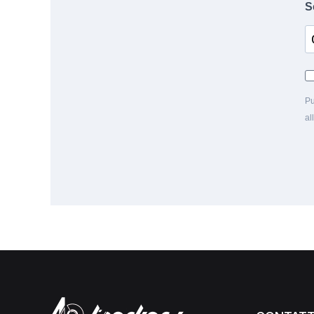
S
Pu
al