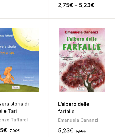
2,75
€
–
5,23
€
vera storia di
L’albero delle
i e Tari
farfalle
enzo Taffarel
Emanuela Cananzi
65
€
5,23
€
7,00
€
5,50
€