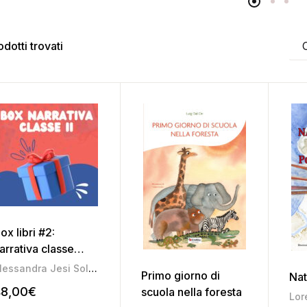
odotti trovati
ox libri #2:
arrativa classe
econda
Alessandra Jesi Soligoni
,
Franca Da Re
,
Gloria Men
,
Kosmè De Ma
Primo giorno di
Nat
48,00
€
scuola nella foresta
Lor