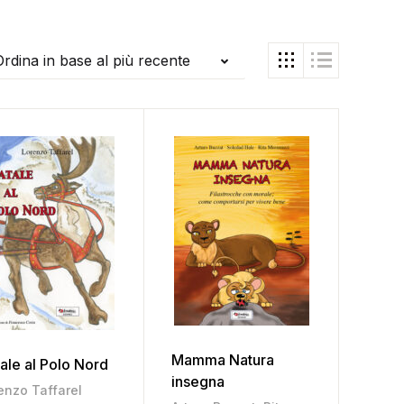
Ordina in base al più recente
ria
,
La Maestra Larissa
,
Leda Luise
,
Lorenzo Taffarel
,
Marco Ca
Mamma Natura
ale al Polo Nord
insegna
enzo Taffarel