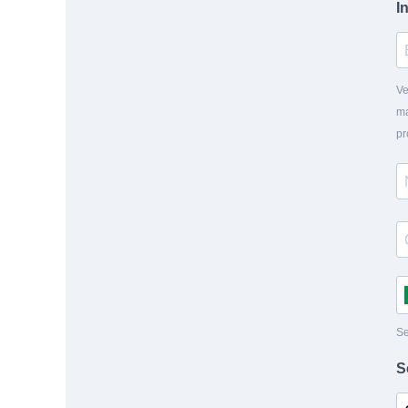
I
Ve
ma
pr
Se
S