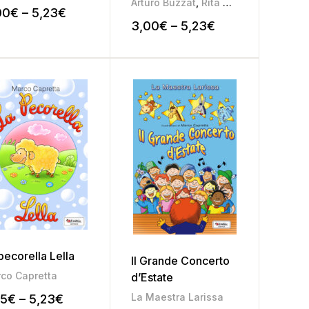
Arturo Buzzat
,
Rita Musumeci
00
€
–
5,23
€
3,00
€
–
5,23
€
pecorella Lella
Il Grande Concerto
co Capretta
d’Estate
La Maestra Larissa
75
€
–
5,23
€