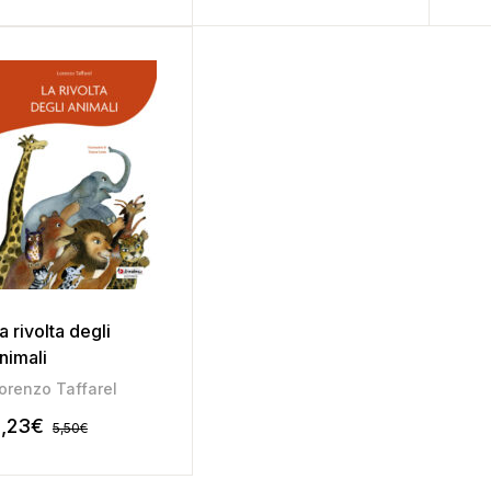
a rivolta degli
nimali
orenzo Taffarel
,23
€
5,50
€