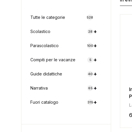
Tutte le categorie
528
+
Scolastico
28
+
Parascolastico
100
+
Compiti per le vacanze
5
+
Guide didattiche
40
+
Narrativa
65
I
P
+
Fuori catalogo
315
L
6