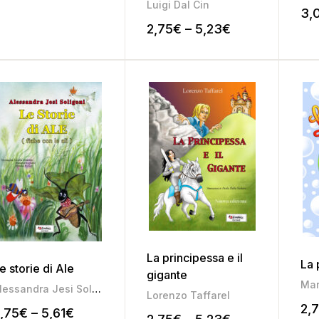
Luigi Dal Cin
3,
2,75
€
–
5,23
€
La principessa e il
La 
e storie di Ale
gigante
Mar
Alessandra Jesi Soligoni
Lorenzo Taffarel
2,
,75
€
–
5,61
€