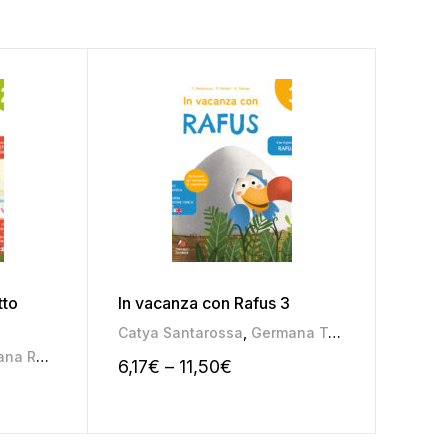
tto
In vacanza con Rafus 3
In va
Catya Santarossa
,
Germana Taboga
,
Pamela S
Catya
na Roggia
,
Mariateresa Pozza
6,17
€
–
11,50
€
6,30