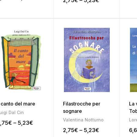
2,75
€
–
5,23
€
l canto del mare
Filastrocche per
La 
sognare
Tob
uigi Dal Cin
Valentina Notturno
Lor
,75
€
–
5,23
€
2,75
€
–
5,23
€
6,