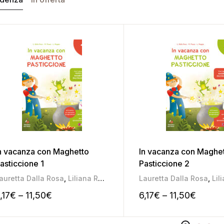
n vacanza con Maghetto
In vacanza con Maghe
asticcione 1
Pasticcione 2
auretta Dalla Rosa
,
Liliana Roggia
,
Mariateresa Pozza
Lauretta Dalla Rosa
,
Lilia
,17
€
–
11,50
€
6,17
€
–
11,50
€