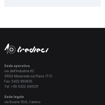
Sede operativa
via dell’Industria 62
31052 Maserada sul Piave (TV)
Fax: 0422 963835
Tel:
+39 0422 440031
Sede legale
via Boarie 10/A, Camino