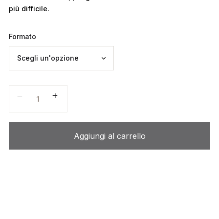
più difficile.
Formato
La casa sul Piave quantità
Aggiungi al carrello
A
lt
e
r
n
a