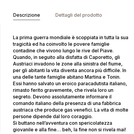
ti
v
Descrizione
Dettagli del prodotto
e
:
La prima guerra mondiale è scoppiata in tutta la sua
tragicità ed ha coinvolto le povere famiglie
contadine che vivono lungo le rive del Piave.
Quando, in seguito alla disfatta di Caporetto, gli
Austriaci invadono le zone alla sinistra del fiume,
per gli abitanti la vita diventa ancora più difficile. In
una delle tante famiglie abitano Martina e Tonin.
Essi hanno salvato un eroico paracadutista italiano,
rimasto ferito gravemente, che rivela loro un
segreto. Devono assolutamente informare il
comando italiano della presenza di una fabbrica
austriaca che produce gas venefici. La vita di molte
persone dipende dal loro coraggio.
Si buttano nell’avventura con spericolatezza
giovanile e alla fine… beh, la fine non si rivela mai!