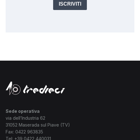
ISCRIVITI
Sede operativa
via dell’Industria 62
31052 Maserada sul Piave (TV)
Fax: 0422 963835
Tel:
+39 0422 440031