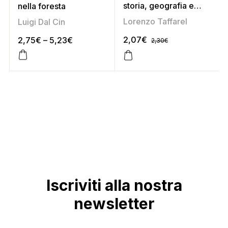
storia, geografia e
nella foresta
cittadinanza 4
Lorenzo Taffarel
Luigi Dal Cin
2,07
€
2,75
€
–
5,23
€
2,30
€
Iscriviti alla nostra
newsletter