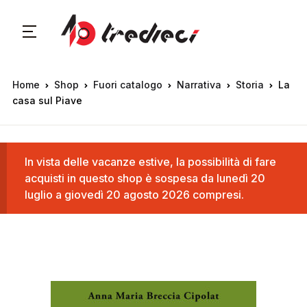
Home
Shop
Fuori catalogo
Narrativa
Storia
La
casa sul Piave
In vista delle vacanze estive, la possibilità di fare
acquisti in questo shop è sospesa da lunedì 20
luglio a giovedì 20 agosto 2026 compresi.