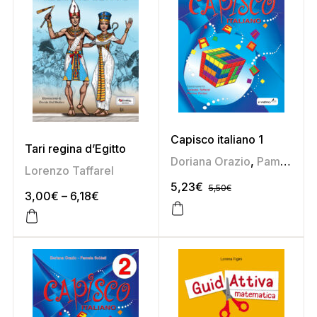
Capisco italiano 1
Tari regina d’Egitto
Doriana Orazio
,
Pamela Soldati
Lorenzo Taffarel
5,23
€
5,50
€
3,00
€
–
6,18
€