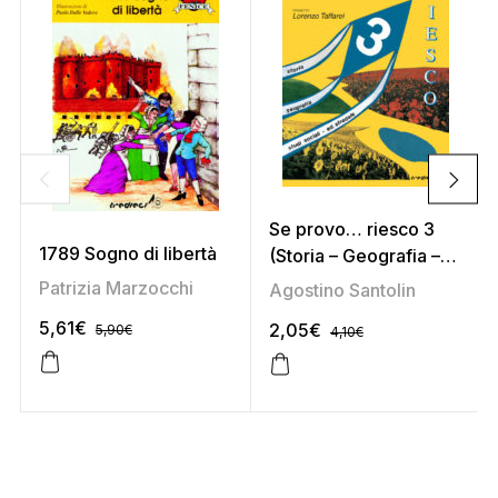
Se provo… riesco 3
1789 Sogno di libertà
(Storia – Geografia –
Studi sociali –
Patrizia Marzocchi
Agostino Santolin
Educazione stradale)
5,61
€
2,05
€
5,90
€
4,10
€