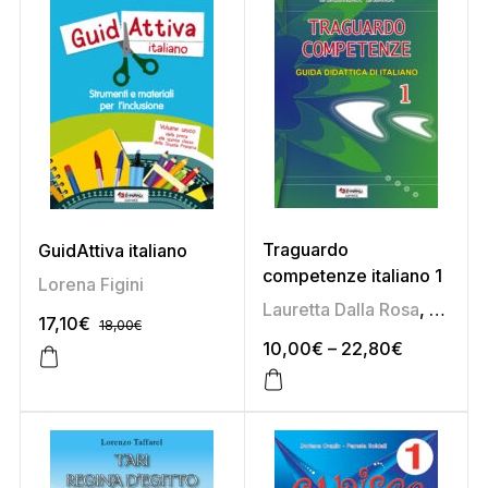
Traguardo
GuidAttiva italiano
competenze italiano 1
Lorena Figini
Lauretta Dalla Rosa
,
Liliana
17,10
€
18,00
€
10,00
€
–
22,80
€