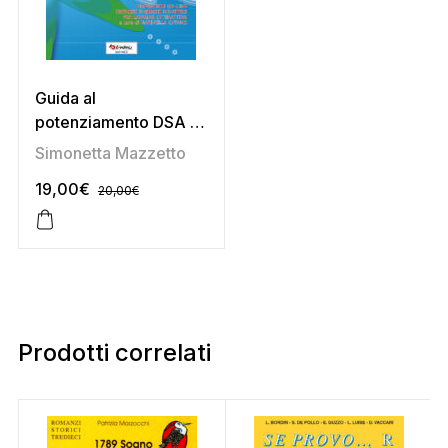
Guida al
potenziamento DSA e
BES
Simonetta Mazzetto
19,00
€
20,00
€
Prodotti correlati