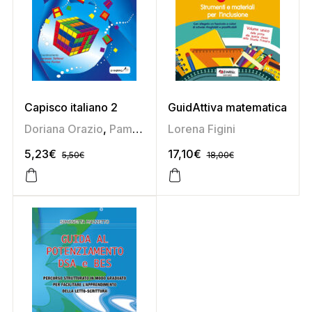
Capisco italiano 2
GuidAttiva matematica
Doriana Orazio
,
Pamela Soldati
Lorena Figini
5,23
€
17,10
€
5,50
€
18,00
€