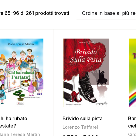
a 65–96 di 261 prodotti trovati
Ordina in base al più r
hi ha rubato
Brivido sulla pista
Ban
’estate?
cie
Lorenzo Taffarel
aria Teresa Martin
Cin