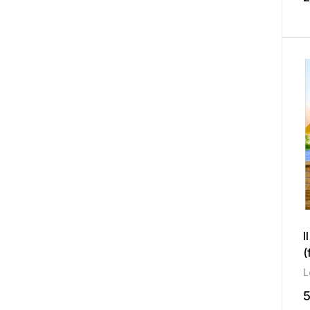
I
(
L
5