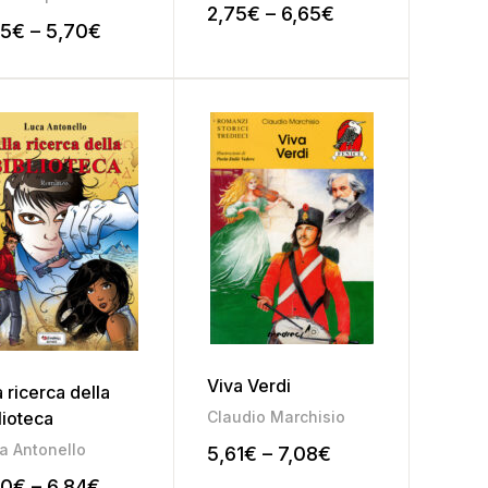
2,75
€
–
6,65
€
75
€
–
5,70
€
Viva Verdi
a ricerca della
lioteca
Claudio Marchisio
a Antonello
5,61
€
–
7,08
€
50
€
–
6,84
€