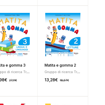
ita e gomma 3
Matita e gomma 2
Gruppo di ricerca Tredieci
Gruppo di ricerca Tredieci
,98
€
13,28
€
27,11
€
18,97
€