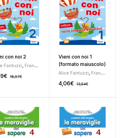
ni con noi 2
Vieni con noi 1
(formato maiuscolo)
amela Soldati
,
Pierina Furlan
ce Fantuzzi
,
Francesca Casagrande
,
Stefania Narder
Alice Fantuzzi
,
Francesca Casagrande
69
€
18,97
€
4,06
€
13,54
€