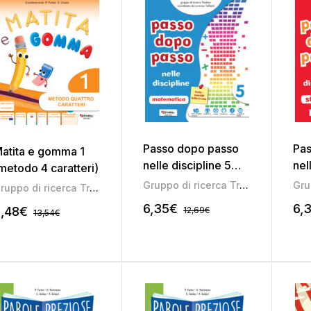
Passo dopo passo
Pas
atita e gomma 1
nelle discipline 5
nel
metodo 4 caratteri)
(area scientifica)
(ar
Gruppo di ricerca Tredieci
Gruppo di ricerca Tredieci
6,35
€
6,
,48
€
12,69
€
13,54
€