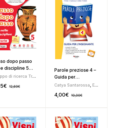
so dopo passo
le discipline 5
Parole preziose 4 –
ea antropologica)
Gruppo di ricerca Tredieci
Guida per
l’insegnante
Catya Santarossa
,
Elena Soldan
,
Pam
35
€
12,69
€
4,00
€
10,00
€