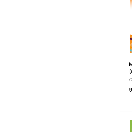
M
(
9