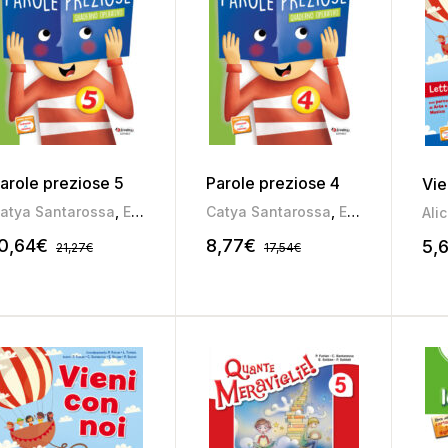
arole preziose 5
Parole preziose 4
Vie
atya Santarossa
,
Elena Soldan
Catya Santarossa
,
Pamela Soldati
,
,
Pierina Furlan
Elena Soldan
,
P
Ali
0,64
€
8,77
€
5,
21,27
€
17,54
€