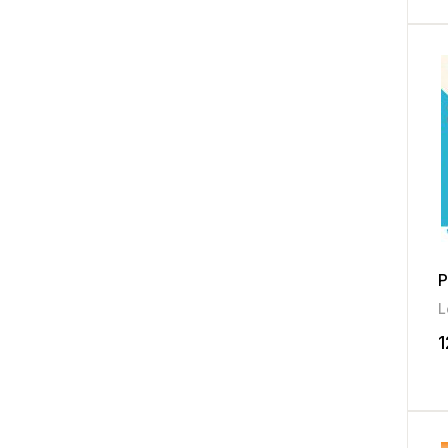
P
L
1