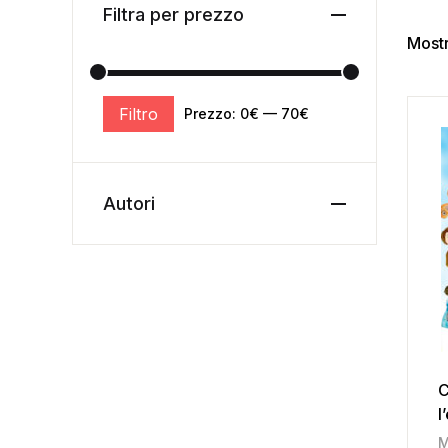
Filtra per prezzo
Mostr
Filtro
Prezzo:
0€
—
70€
Autori
C
l
M