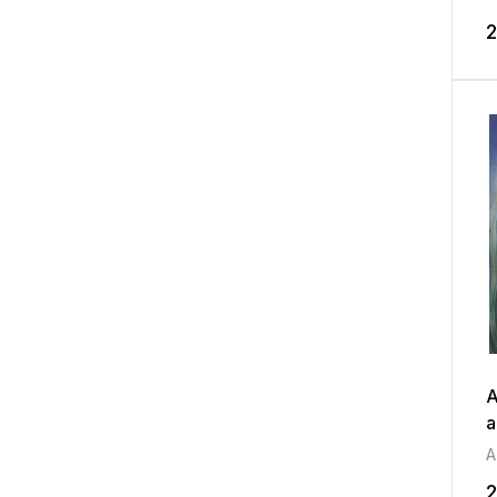
2
A
a
2