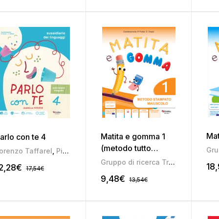
Mat
Matita e gomma 1
arlo con te 4
(metodo tutto
orenzo Taffarel
,
Pierina Furlan
maiuscolo)
Gruppo di ricerca Tredieci
18
2,28
€
17,54
€
9,48
€
13,54
€