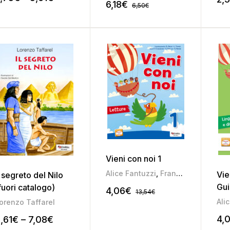
6,18
€
6,50
€
Vieni con noi 1
Alice Fantuzzi
,
Francesca Casagrande
Vie
l segreto del Nilo
Gui
fuori catalogo)
4,06
€
13,54
€
l’i
Ali
orenzo Taffarel
4,
,61
€
–
7,08
€