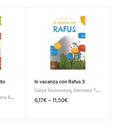
tto
In vacanza con Rafus 3
In va
Catya Santarossa
,
Germana Taboga
,
Pamela S
Catya
na Roggia
,
Mariateresa Pozza
6,17
€
–
11,50
€
6,30