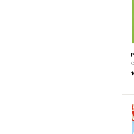
P
C
1