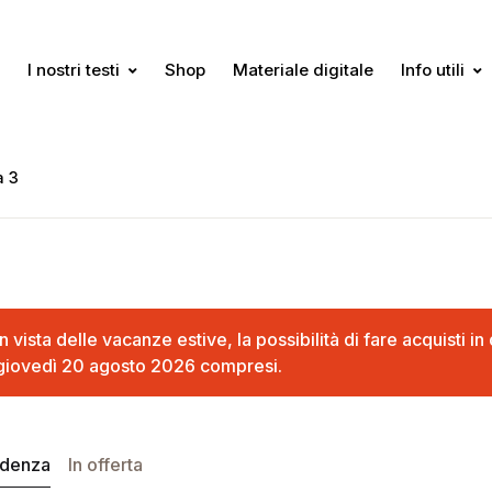
I nostri testi
Shop
Materiale digitale
Info utili
a 3
In vista delle vacanze estive, la possibilità di fare acquisti 
giovedì 20 agosto 2026 compresi.
idenza
In offerta