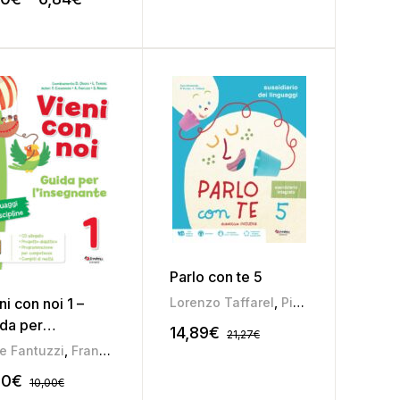
Parlo con te 5
,
Stefania Narder
ni con noi 1 –
Lorenzo Taffarel
,
Pierina Furlan
da per
14,89
€
21,27
€
nsegnante
ce Fantuzzi
,
Francesca Casagrande
,
Stefania Narder
00
€
10,00
€