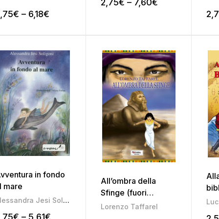
2,75
€
–
7,60
€
,75
€
–
6,18
€
2,
vventura in fondo
All
All’ombra della
l mare
bib
Sfinge (fuori
Alessandra Jesi Soligoni
Luc
catalogo)
Lorenzo Taffarel
,75
€
–
5,61
€
2,