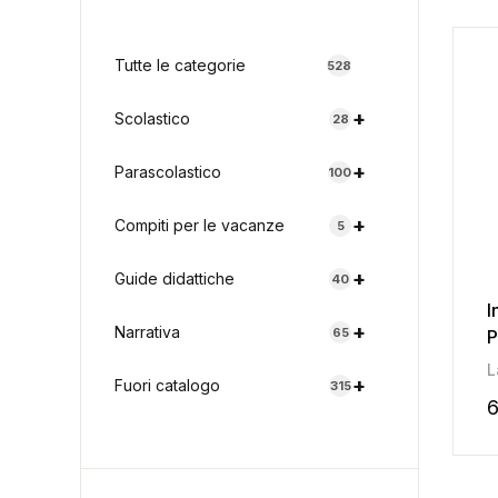
Tutte le categorie
528
+
Scolastico
28
+
Parascolastico
100
+
Compiti per le vacanze
5
+
Guide didattiche
40
I
+
Narrativa
65
P
L
+
Fuori catalogo
315
6