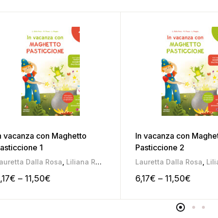
n vacanza con Maghetto
In vacanza con Maghe
asticcione 1
Pasticcione 2
auretta Dalla Rosa
,
Liliana Roggia
,
Mariateresa Pozza
Lauretta Dalla Rosa
,
Lilia
,17
€
–
11,50
€
6,17
€
–
11,50
€