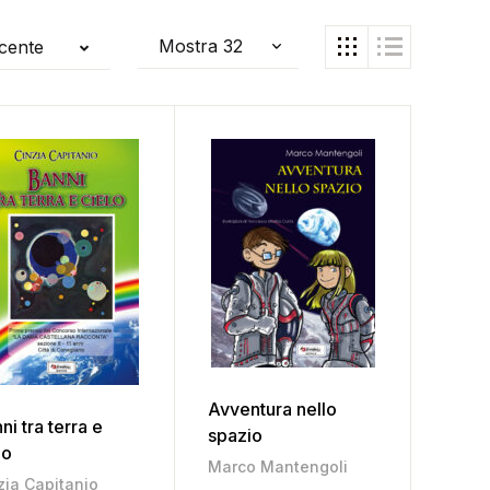
ecente
Avventura nello
ni tra terra e
spazio
lo
Marco Mantengoli
zia Capitanio