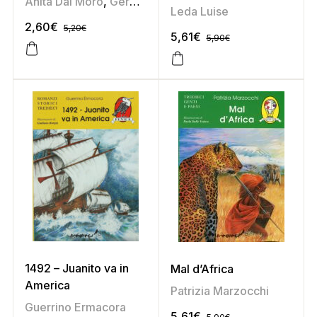
Anita Dal Moro
,
Germana Taboga
Leda Luise
2,60
€
5,20
€
5,61
€
5,90
€
1492 – Juanito va in
Mal d’Africa
America
Patrizia Marzocchi
Guerrino Ermacora
5,61
€