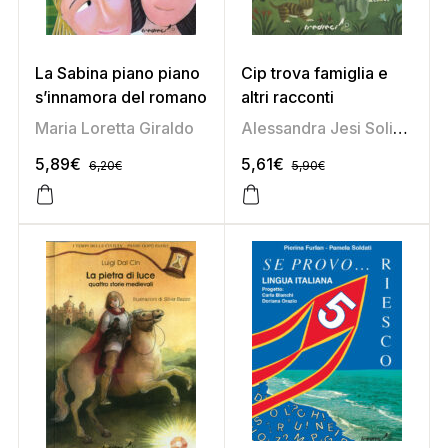
La Sabina piano piano
Cip trova famiglia e
s’innamora del romano
altri racconti
Maria Loretta Giraldo
Alessandra Jesi Soligoni
5,89
€
5,61
€
6,20
€
5,90
€