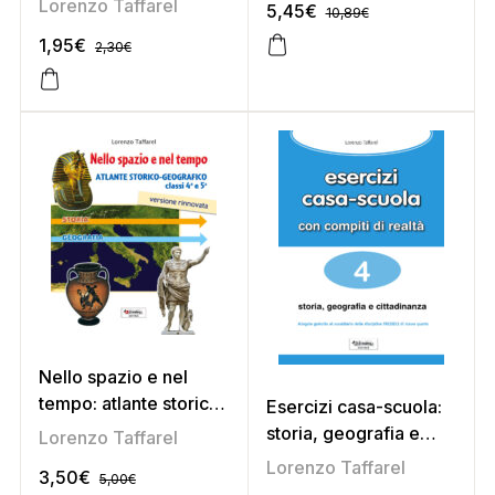
Lorenzo Taffarel
5,45
€
10,89
€
1,95
€
2,30
€
Nello spazio e nel
tempo: atlante storico-
Esercizi casa-scuola:
geografico (fuori
storia, geografia e
Lorenzo Taffarel
catalogo)
cittadinanza 4
Lorenzo Taffarel
3,50
€
5,00
€