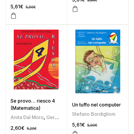
5,90
€
5,61
€
5,90
€
Se provo… riesco 4
Un tuffo nel computer
(Matematica)
Stefano Bordiglioni
Anita Dal Moro
,
Germana Taboga
5,61
€
5,90
€
2,60
€
5,20
€