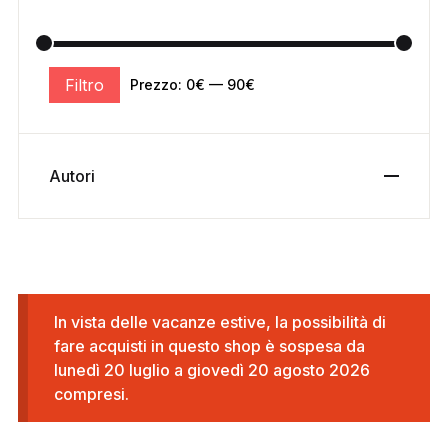
Filtro
Prezzo:
0€
—
90€
Autori
In vista delle vacanze estive, la possibilità di
fare acquisti in questo shop è sospesa da
lunedì 20 luglio a giovedì 20 agosto 2026
compresi.