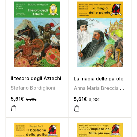
Il tesoro degli Aztechi
La magia delle parole
Stefano Bordiglioni
Anna Maria Breccia Cipolat
5,61
€
5,61
€
5,90
€
5,90
€