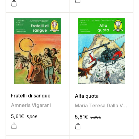
Fratelli di sangue
Alta quota
Amneris Vigarani
Maria Teresa Dalla Vecchia
5,61
€
5,61
€
5,90
€
5,90
€