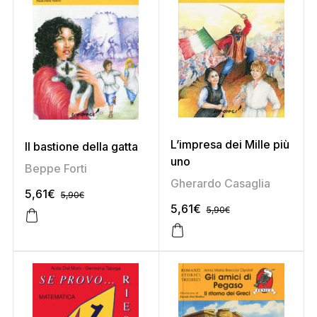
L’impresa dei Mille più
Il bastione della gatta
uno
Beppe Forti
Gherardo Casaglia
5,61
€
5,90
€
5,61
€
5,90
€