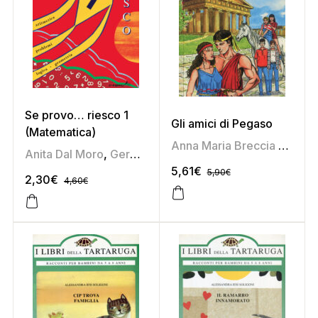
Se provo… riesco 1
Gli amici di Pegaso
(Matematica)
Anna Maria Breccia Cipolat
Anita Dal Moro
,
Germana Taboga
5,61
€
5,90
€
2,30
€
4,60
€