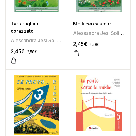
Tartarughino
Molli cerca amici
corazzato
Alessandra Jesi Soligoni
Alessandra Jesi Soligoni
2,45
€
2,58
€
2,45
€
2,58
€