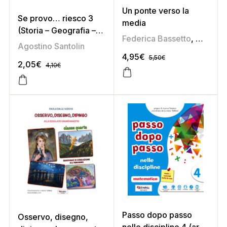
Un ponte verso la
Se provo… riesco 3
media
(Storia – Geografia –
Federica Bassetto
,
Magda 
Studi sociali –
Agostino Santolin
Educazione stradale)
4,95
€
5,50
€
2,05
€
4,10
€
Passo dopo passo
Osservo, disegno,