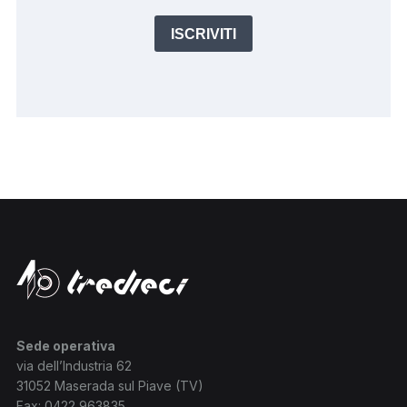
ISCRIVITI
Sede operativa
via dell’Industria 62
31052 Maserada sul Piave (TV)
Fax: 0422 963835