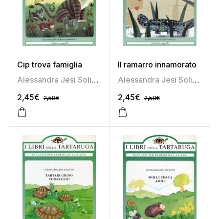
Cip trova famiglia
Il ramarro innamorato
Alessandra Jesi Soligoni
Alessandra Jesi Soligoni
2,45
€
2,45
€
2,58
€
2,58
€