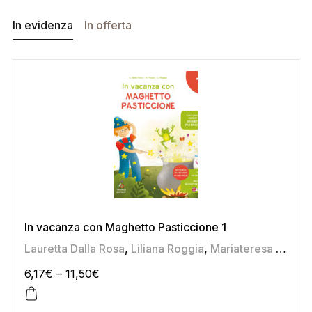
In evidenza
In offerta
In vacanza con Maghetto Pasticcione 1
Lauretta Dalla Rosa
,
Liliana Roggia
,
Mariateresa Pozza
6,17
€
–
11,50
€