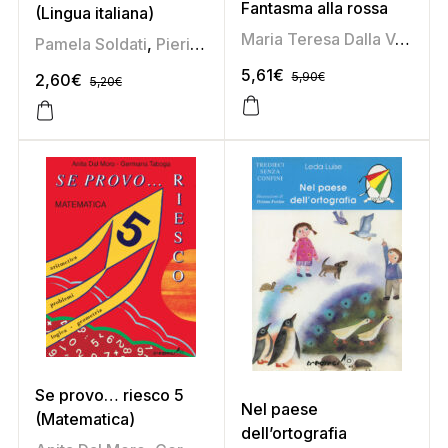
Fantasma alla rossa
(Lingua italiana)
Maria Teresa Dalla Vecchia
Pamela Soldati
,
Pierina Furlan
5,61
€
5,90
€
2,60
€
5,20
€
Se provo… riesco 5
Nel paese
(Matematica)
dell’ortografia