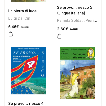
Se provo… riesco 5
La pietra di luce
(Lingua italiana)
Luigi Dal Cin
Pamela Soldati
,
Pierina Furlan
6,46
€
6,80
€
2,60
€
5,20
€
Se provo… riesco 4