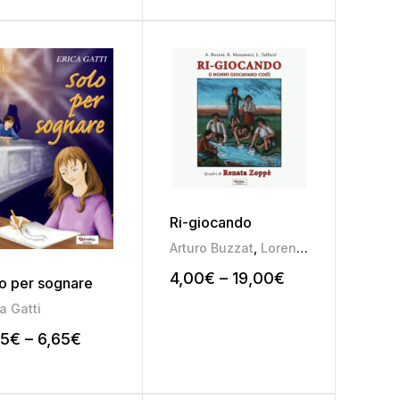
Ri-giocando
Arturo Buzzat
,
Lorenzo Taffarel
,
Rit
4,00
€
–
19,00
€
o per sognare
ca Gatti
75
€
–
6,65
€