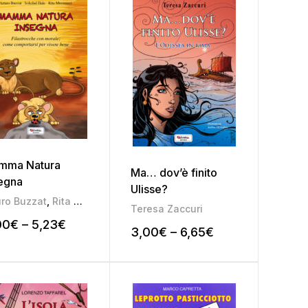
mma Natura
Ma… dov’è finito
egna
Ulisse?
uro Buzzat
,
Rita Musumeci
Teresa Zaccuri
00
€
–
5,23
€
3,00
€
–
6,65
€