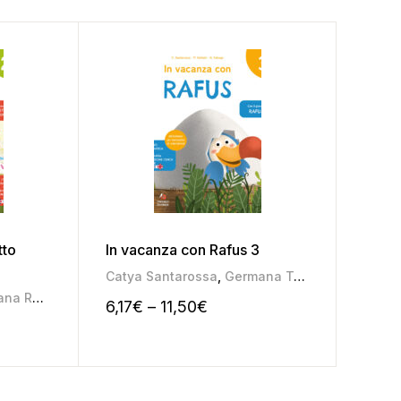
tto
In vacanza con Rafus 3
In va
Catya Santarossa
,
Germana Taboga
,
Pamela S
Catya
na Roggia
,
Mariateresa Pozza
6,17
€
–
11,50
€
6,30