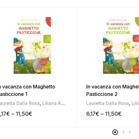
n vacanza con Maghetto
In vacanza con Maghe
asticcione 1
Pasticcione 2
auretta Dalla Rosa
,
Liliana Roggia
,
Mariateresa Pozza
Lauretta Dalla Rosa
,
Lilia
,17
€
–
11,50
€
6,17
€
–
11,50
€