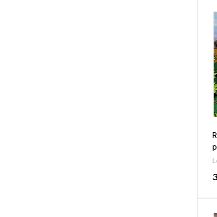
R
p
L