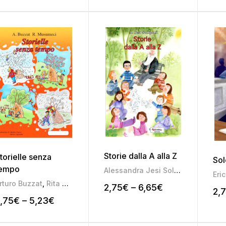
Storie dalla A alla Z
torielle senza
Sol
empo
Alessandra Jesi Soligoni
Eri
rturo Buzzat
,
Rita Musumeci
2,75
€
–
6,65
€
2,
,75
€
–
5,23
€