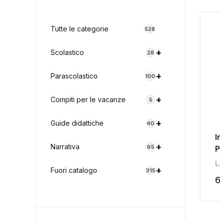
Tutte le categorie
528
+
Scolastico
28
+
Parascolastico
100
+
Compiti per le vacanze
5
+
Guide didattiche
40
I
+
Narrativa
65
P
L
+
Fuori catalogo
315
6