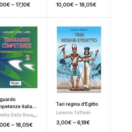
,00
€
–
17,10
€
10,00
€
–
18,05
€
aguardo
Tari regina d’Egitto
petenze italiano
Lorenzo Taffarel
retta Dalla Rosa
,
Liliana Roggia
,
Mariateresa Pozza
a
,
Mariateresa Pozza
3,00
€
–
6,18
€
,00
€
–
18,05
€