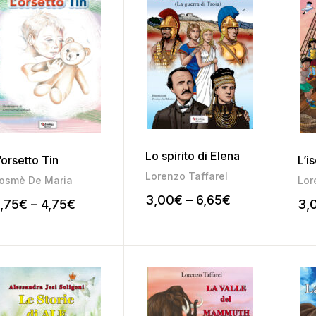
Lo spirito di Elena
’orsetto Tin
L’is
Lorenzo Taffarel
osmè De Maria
Lor
3,00
€
–
6,65
€
,75
€
–
4,75
€
3,