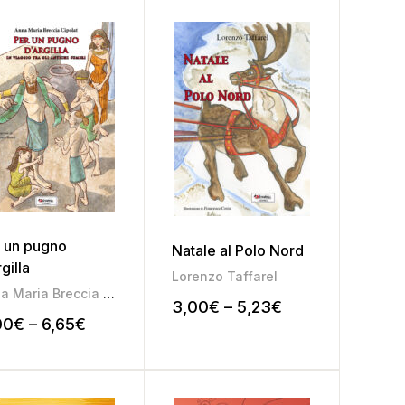
 un pugno
Natale al Polo Nord
rgilla
Lorenzo Taffarel
Anna Maria Breccia Cipolat
3,00
€
–
5,23
€
00
€
–
6,65
€