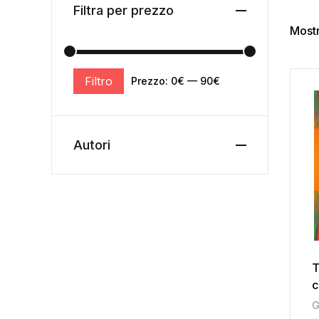
Filtra per prezzo
Mostr
Filtro
Prezzo:
0€
—
90€
Autori
T
c
m