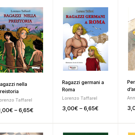
Per
Ragazzi germani a
agazzi nella
d’a
Roma
reistoria
Lorenzo Taffarel
orenzo Taffarel
3,
3,00
€
–
6,65
€
3,00
€
–
6,65
€