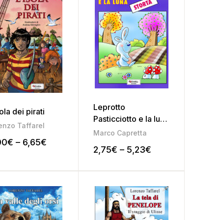
Leprotto
ola dei pirati
Pasticciotto e la luna
enzo Taffarel
storta
Marco Capretta
00
€
–
6,65
€
2,75
€
–
5,23
€