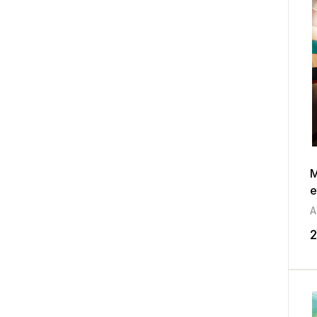
M
e
2