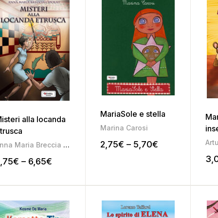
MariaSole e stella
Ma
isteri alla locanda
Marina Carosi
ins
trusca
Art
2,75
€
–
5,70
€
Anna Maria Breccia Cipolat
3,
,75
€
–
6,65
€