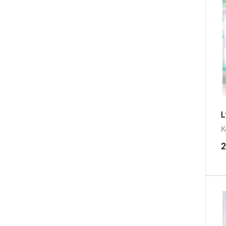
L
K
2