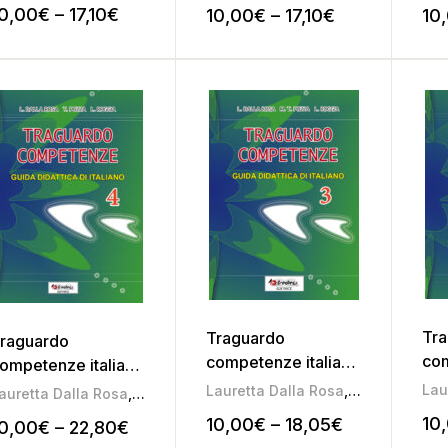
0,00
€
–
17,10
€
10,00
€
–
17,10
€
10
Tr
Traguardo
raguardo
com
competenze italiano
ompetenze italiano
2
3
Lau
Lauretta Dalla Rosa
,
Liliana Roggi
auretta Dalla Rosa
,
Liliana Roggia
,
Mariateresa Pozza
10
10,00
€
–
18,05
€
0,00
€
–
22,80
€