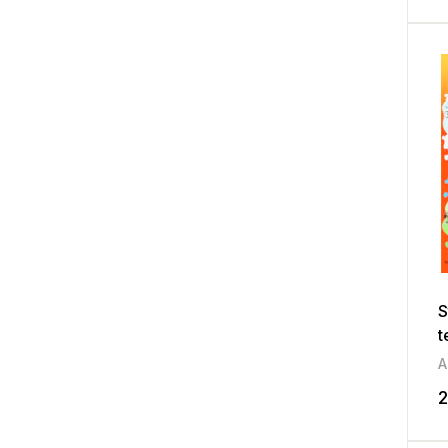
S
t
A
2