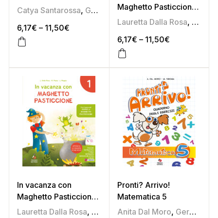
Maghetto Pasticcione
Catya Santarossa
,
Germana Taboga
,
Pamela Soldati
2
Lauretta Dalla Rosa
,
Liliana
6,17
€
–
11,50
€
6,17
€
–
11,50
€
In vacanza con
Pronti? Arrivo!
Maghetto Pasticcione
Matematica 5
1
Lauretta Dalla Rosa
,
Liliana Roggia
Anita Dal Moro
,
Mariateresa Pozza
,
Germana Taboga