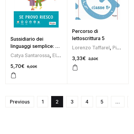
Percorso di
lettoscrittura 5
Sussidiario dei
linguaggi semplice: Se
Lorenzo Taffarel
,
Pierina Furlan
provo riesco 4
Catya Santarossa
,
Elena Soldan
,
Lorenzo Taffarel
,
Pam
3,33
€
3,50
€
5,70
€
6,00
€
Previous
1
2
3
4
5
…