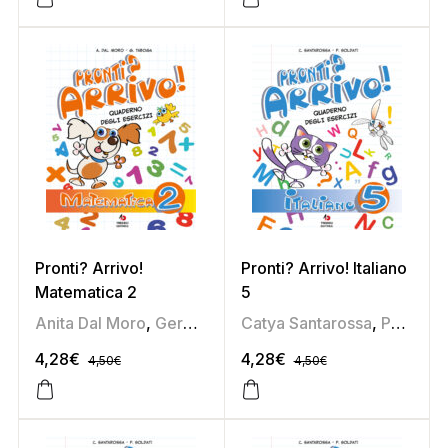
Pronti? Arrivo!
Pronti? Arrivo! Italiano
Matematica 2
5
Anita Dal Moro
,
Germana Taboga
Catya Santarossa
,
Pamela Soldati
4,28
€
4,28
€
4,50
€
4,50
€