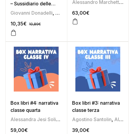
Alessandro Marchetti
,
Anna
– Sussidiario delle
discipline 4 (area
Giovanni Donadelli
,
Lorenzo Taffarel
63,00
€
,
Mariacristina Ca
antropologica)
10,35
€
10,89
€
Box libri #4: narrativa
Box libri #3: narrativa
classe quarta
classe terza
Alessandra Jesi Soligoni
,
Alfredo Stagni
Agostino Santolin
,
Anna Maria B
,
Alessandra Jesi Soligoni
59,00
€
39,00
€