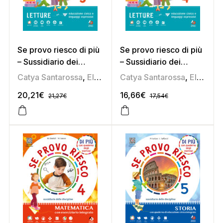
Se provo riesco di più
Se provo riesco di più
– Sussidiario dei
– Sussidiario dei
linguaggi 5
linguaggi 4
Catya Santarossa
,
Elena Soldan
Catya Santarossa
,
Lorenzo Taffarel
,
Elena Soldan
,
Pam
20,21
€
16,66
€
21,27
€
17,54
€