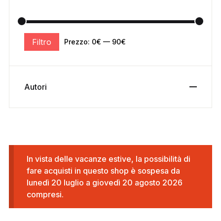
Filtro
Prezzo:
0€
—
90€
Autori
In vista delle vacanze estive, la possibilità di
fare acquisti in questo shop è sospesa da
lunedì 20 luglio a giovedì 20 agosto 2026
compresi.