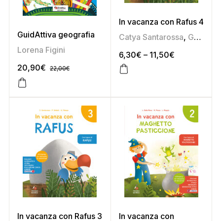
In vacanza con Rafus 4
GuidAttiva geografia
Catya Santarossa
,
Germana Taboga
Lorena Figini
6,30
€
–
11,50
€
20,90
€
22,00
€
In vacanza con Rafus 3
In vacanza con