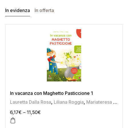
In evidenza
In offerta
In vacanza con Maghetto Pasticcione 1
Lauretta Dalla Rosa
,
Liliana Roggia
,
Mariateresa Pozza
6,17
€
–
11,50
€