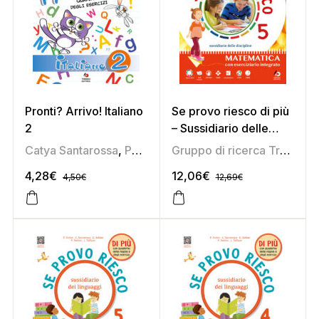
Pronti? Arrivo! Italiano
Se provo riesco di più
2
– Sussidiario delle
discipline 5 (area
Catya Santarossa
,
Pamela Soldati
Gruppo di ricerca Tredieci
scientifica)
4,28
€
12,06
€
4,50
€
12,69
€