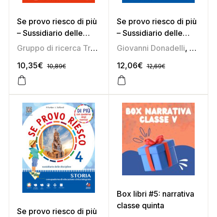
Se provo riesco di più
Se provo riesco di più
– Sussidiario delle
– Sussidiario delle
discipline 4 (area
discipline 5 (area
Gruppo di ricerca Tredieci
,
Giovanni Donadelli
Marirosa Daniel
,
Marisa Sa
,
Lorenzo
scientifica)
antropologica)
10,35
€
12,06
€
10,89
€
12,69
€
Box libri #5: narrativa
classe quinta
Se provo riesco di più