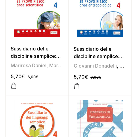
Sussidiario delle
Sussidiario delle
discipline semplice:
discipline semplice:
Se provo riesco 4
Se provo riesco 4
Marirosa Daniel
,
Marisa Sasso
Giovanni Donadelli
,
Lorenzo
(area scientifica)
(area antropologica)
5,70
€
5,70
€
6,00
€
6,00
€