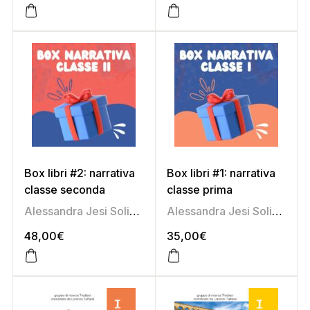
Box libri #2: narrativa
Box libri #1: narrativa
classe seconda
classe prima
Alessandra Jesi Soligoni
,
Franca Da Re
,
Gloria Men
Alessandra Jesi Soligoni
,
,
Ko
C
48,00
€
35,00
€