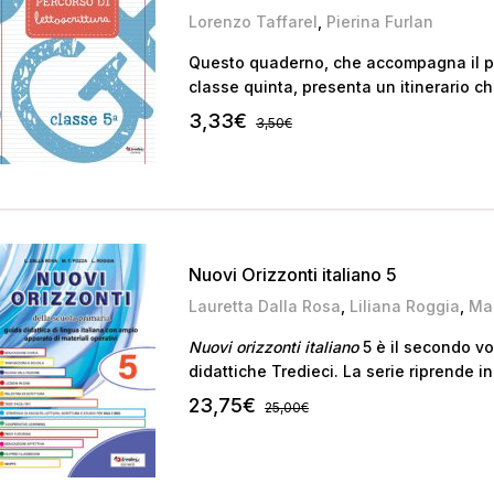
Lorenzo Taffarel
,
Pierina Furlan
Questo quaderno, che accompagna il per
classe quinta, presenta un itinerario ch
testo scritto.
3,33
€
3,50
€
Nuovi Orizzonti italiano 5
Lauretta Dalla Rosa
,
Liliana Roggia
,
Ma
Nuovi orizzonti italiano
5 è il secondo vo
didattiche Tredieci. La serie riprende in
“Orizzonti” aggiornandola alle modalit
23,75
€
25,00
€
periodica e finale degli apprendimenti
aiutare gli insegnanti ad attuare una did