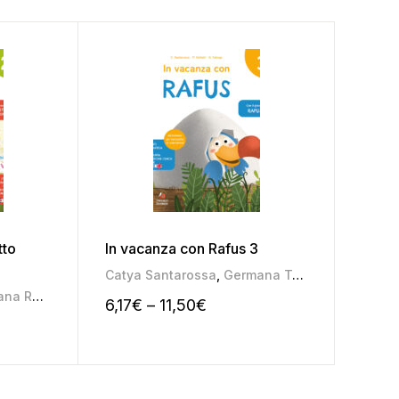
tto
In vacanza con Rafus 3
In va
Catya Santarossa
,
Germana Taboga
,
Pamela S
Catya
na Roggia
,
Mariateresa Pozza
6,17
€
–
11,50
€
6,30