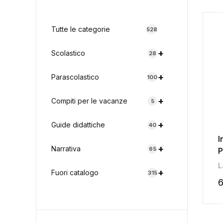
Tutte le categorie
528
+
Scolastico
28
+
Parascolastico
100
+
Compiti per le vacanze
5
+
Guide didattiche
40
I
+
Narrativa
65
P
L
+
Fuori catalogo
315
6