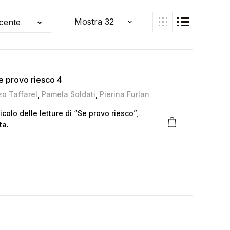
ecente
Se provo riesco 4
o Taffarel
,
Pamela Soldati
,
Pierina Furlan
colo delle letture di “Se provo riesco”,
ta.