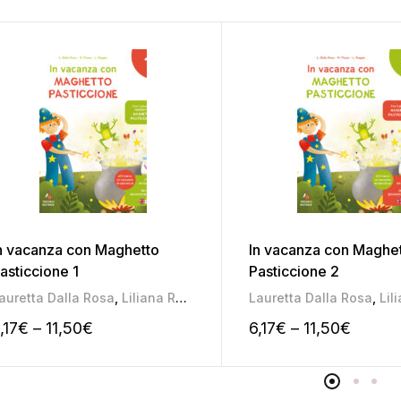
n vacanza con Maghetto
In vacanza con Maghe
asticcione 1
Pasticcione 2
auretta Dalla Rosa
,
Liliana Roggia
,
Mariateresa Pozza
Lauretta Dalla Rosa
,
Lilia
,17
€
–
11,50
€
6,17
€
–
11,50
€