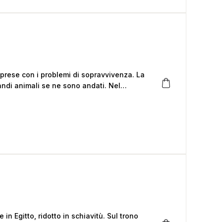
e prese con i problemi di sopravvivenza. La
andi animali se ne sono andati. Nel
litori sono perennemente in lotta con la
avventure di ogni giorno tra un brivido e
e in Egitto, ridotto in schiavitù. Sul trono