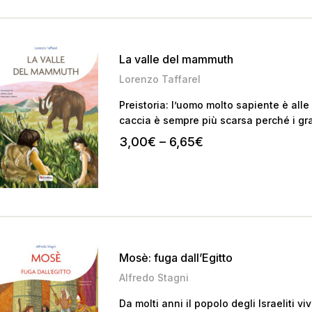
La valle del mammuth
Lorenzo Taffarel
Preistoria: l’uomo molto sapiente è all
caccia è sempre più scarsa perché i gr
Villaggio dei Dirupi i cacciatori-raccog
3,00
€
–
6,65
€
fame. Tra loro alcuni ragazzi vivono le 
un sorriso…
Mosè: fuga dall’Egitto
Alfredo Stagni
Da molti anni il popolo degli Israeliti viv