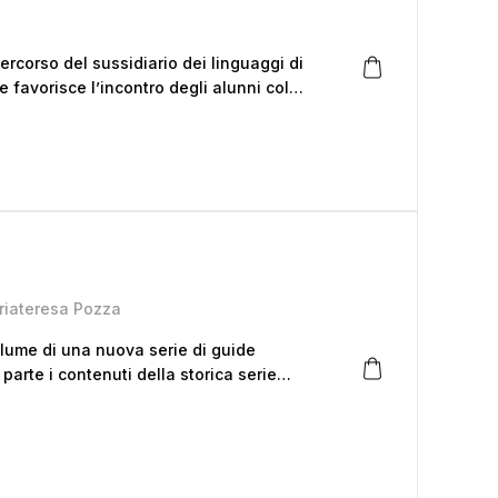
corso del sussidiario dei linguaggi di
e favorisce l’incontro degli alunni col
riateresa Pozza
lume di una nuova serie di guide
 parte i contenuti della storica serie
à introdotte dalla nuova valutazione
 ed ampliandola con nuovi strumenti per
attica inclusiva nelle loro classi.