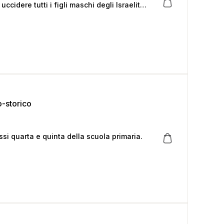
cidere tutti i figli maschi degli Israeliti.
a donna affida il suo figlioletto alle
o-storico
ssi quarta e quinta della scuola primaria.