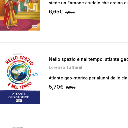
siede un Faraone crudele che ordina di uc
Per evitare che subisca quella sorte, un
6,65
€
7,00
€
acque del Nilo…
Nello spazio e nel tempo: atlante ge
Lorenzo Taffarel
Atlante geo-storico per alunni delle cla
5,70
€
6,00
€