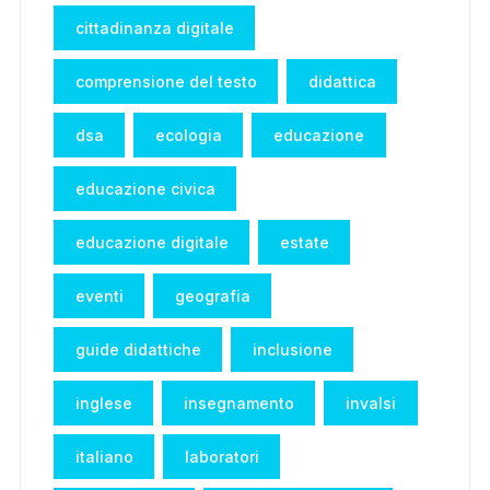
cittadinanza digitale
comprensione del testo
didattica
dsa
ecologia
educazione
educazione civica
educazione digitale
estate
eventi
geografia
guide didattiche
inclusione
inglese
insegnamento
invalsi
italiano
laboratori