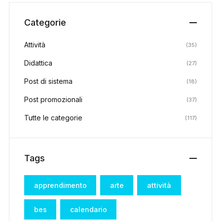
Categorie
Attività
(35)
Didattica
(27)
Post di sistema
(18)
Post promozionali
(37)
Tutte le categorie
(117)
Tags
apprendimento
arte
attività
bes
calendario