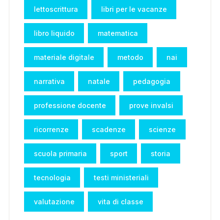
lettoscrittura
libri per le vacanze
libro liquido
matematica
materiale digitale
metodo
nai
narrativa
natale
pedagogia
professione docente
prove invalsi
ricorrenze
scadenze
scienze
scuola primaria
sport
storia
tecnologia
testi ministeriali
valutazione
vita di classe